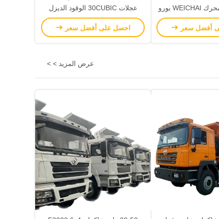
6X6 380HP محرك WEICHAI يورو
عجلات 30CUBIC الوقود الديزل
3 جميع عجلات القيادة 10 عجلات
SINOTRUK كيفية القيادة على جميع
ى أفضل سعر
احصل على أفضل سعر
الديزل
العجلات شاحنة تيبر في حالة جيدة
عرض المزيد > >