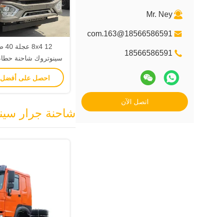
Mr. Ney
18566586591@163.com
4 12
18566586591
إطارات 2 380 حصان
احصل على أفضل
اتصل الآن
شاحنة جرار سين