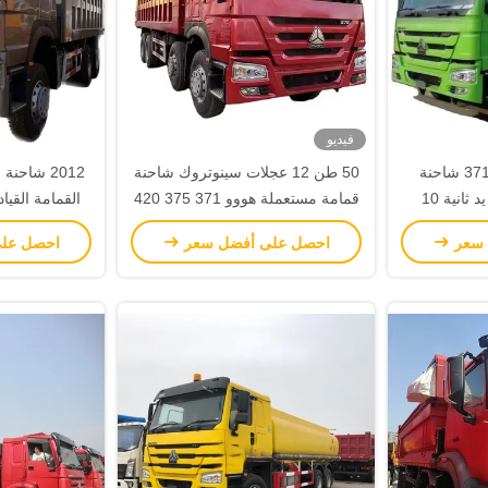
فيديو
وقود الديزل نوع 371HP شاحنة
50 طن 12 عجلات سينوتروك شاحنة
2012 شاح
الصينية هوو القمامة يد ثانية 10
قمامة مستعملة هووو 371 375 420
جلات
حصان شاحنة تيبر 8X4 الأحمر
أسطوانة 6
 سعر
احصل على أفضل سعر
احصل عل