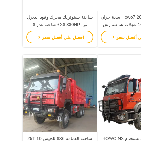
سينوتروك Howo7 20m3 سعة خزان
شاحنة سينوتريك محرك وقود الديزل
الماء شاحنة 10 عجلات شاحنة رش
نوع 6X6 380HP شاحنة هدر 6
ديزل نوع تخزين المياه
عجلات منجم شاحنة هدر خاصة
ى أفضل سعر
احصل على أفضل سعر
للمناطق الصعبة والظروف
SINOTRUCK تستخدم HOWO NX
شاحنة القمامة 6X6 للجيش 25T 10