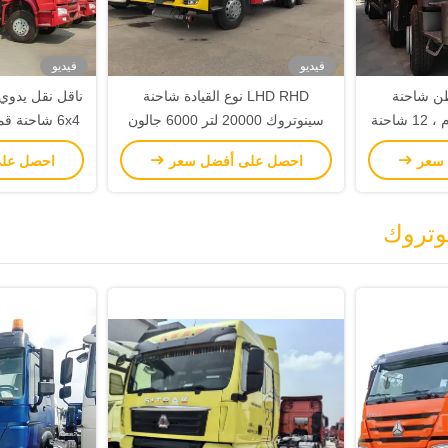
فيديو
فيديو
8x عجلة 40 طن شاحنة
LHD RHD نوع القيادة شاحنة
سينوتروك شاحنة حطام ، 12 شاحنة
سينوتروك 20000 لتر 6000 جالون
Howo 6x4 380 حصان
 سعر
احصل على أفضل سعر
احصل عل
وتروك