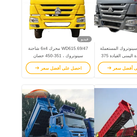
فيديو
نة سينوتروك المستعملة
WD615.69/47 محرك 6x4 شاحنة
القمامة القيادة اليمنى القيادة 375
سينوتروك ، 351-450 حصان
 يورو 3
ى أفضل سعر
احصل على أفضل سعر