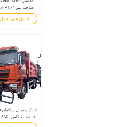
شاحنة القما
احصل على أفضل
قمامة مع كاميرا 360 درجة الخلفية