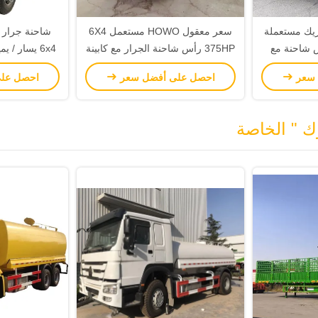
وتريك مستعملة
سعر معقول HOWO مستعمل 6X4
ر رأس شاحنة مع
375HP رأس شاحنة الجرار مع كابينة
يدوي
مريحة في أفريقيا
 سعر
احصل على أفضل سعر
احصل عل
ك " الخاصة