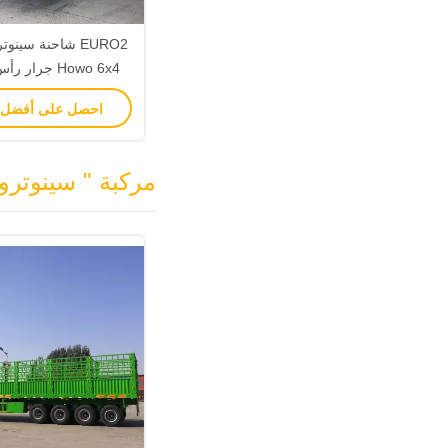
EURO2 شاحنة سين
Howo 6x4 جرا
مكيف الهواء 
احصل على أفضل
مركبة " سينوترو