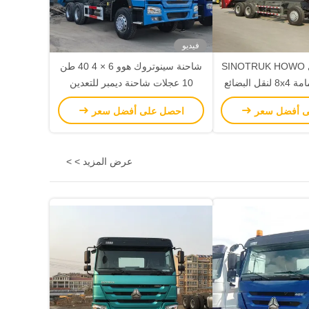
فيديو
ناقل نقل يدوي SINOTRUK HOWO
شاحنة سينوتروك هوو 6 × 4 40 طن
6x4 شاحنة قمامة 8x4 لنقل البضائع
10 عجلات شاحنة ديمبر للتعدين
الثقيلة
ى أفضل سعر
احصل على أفضل سعر
عرض المزيد > >