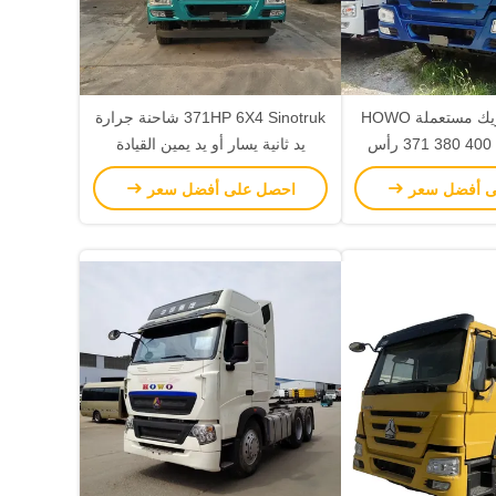
شاحنة سينوتريك مستعملة HOWO
371HP 6X4 Sinotruk شاحنة جرارة
371 380 400 430HP 6X4 رأس
يد ثانية يسار أو يد يمين القيادة
 مع ناقل نقل يدوي
ى أفضل سعر
احصل على أفضل سعر