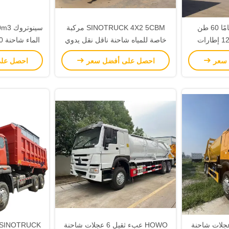
3 محورات جديدة تمامًا 60 طن
SINOTRUCK 4X2 5CBM مركبة
12.00R20 إطارات 12 إطارات
خاصة للمياه شاحنة ناقل نقل يدوي
لجانبي
نوع 10 طن الحمل الاسمي
السائل وقود ال
 سعر
احصل على أفضل سعر
احصل عل
ة العمل الثقيل 6 عجلات شاحنة
HOWO عبء ثقيل 6 عجلات شاحنة