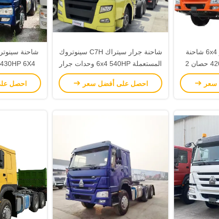
ويكاي سينوتروك هوو 6x4 شاحنة
شاحنة جرار سيتراك C7H سينوتروك
جرار 336 371 375 420 حصان 2
المستعملة 6x4 540HP وحدات جرار
عكسي
الديزل يورو 4
شاحنة الجرار
 سعر
احصل على أفضل سعر
احصل عل