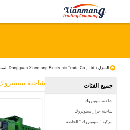
المنزل
/
Dongguan Xianmang Electronic Trade Co., Ltd المنتجات عبر الإنترنت
شاحنة سينيتروك
جميع الفئات
شاحنة سينيتروك
شاحنة جرار سينوتروك
مركبة " سينوتروك " الخاصة