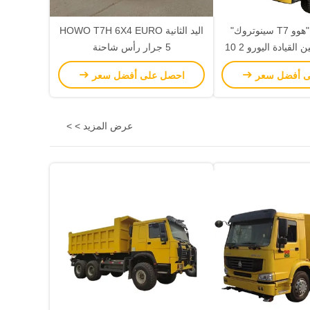
شاحنة جرار "هوو T7 سينوتروك"
اليد الثانية HOWO T7H 6X4 EURO
6x4 يسار / يمين القيادة اليورو 2 10
5 جرار رأس شاحنة
إطارات
ى أفضل سعر
احصل على أفضل سعر
عرض المزيد > >