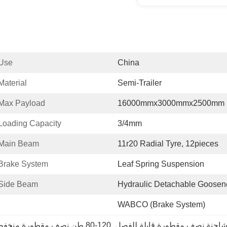
Use:
China
Material:
Semi-Trailer
Max Payload:
16000mmx3000mmx2500mm
Loading Capacity:
3/4mm
Main Beam:
11r20 Radial Tyre, 12pieces
Brake System:
Leaf Spring Suspension
Side Beam:
Hydraulic Detachable Goosen
WABCO (brake System)
احنة نصف مقطورة قابلة للفصل
, 
80-120 طن نصف مقطورة منخفضة