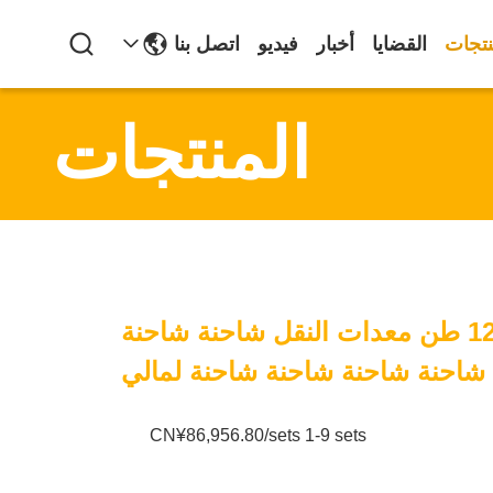
نتجات
القضايا
أخبار
فيديو
اتصل بنا
المنتجات
3/4 محور 80-120 طن معدات النقل شاحنة شاحنة
شاحنة شاحنة شاحنة شاحنة لمالي
CN¥86,956.80/sets 1-9 sets