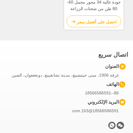
جودة عالية 34 محور محمل 60-
80 طن من شحنات الزراعة
احصل على أفضل سعر
اتصال سريع
العنوان
غرفة 1906، مبنى جينتشينغ، مدينة تشانغبينغ، دونغغغوان، الصين
الهاتف
86--18566586591
البريد الإلكتروني
18566586591@163.com