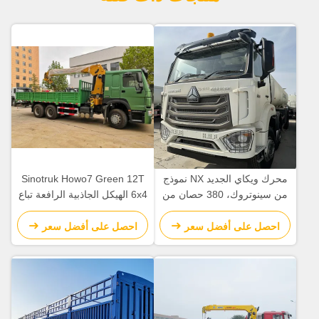
محرك ويكاي الجديد NX نموذج
Sinotruk Howo7 Green 12T
من سينوتروك، 380 حصان من
6x4 الهيكل الجاذبية الرافعة تباع
قوة رذاذ المياه مع بطارية
بشكل جيد في أفريقيا.
والقيادة اليمنى، هو مناسب لقمع
احصل على أفضل سعر
احصل على أفضل سعر
الغبار في مدن من البلدان مثل
كينيا وتنزانيا و