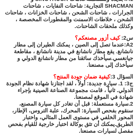
SHACMAN التجارية: شاحنات النفايات ، شاحنات
الجرارات ، شاحنات الشحن ، شاحنات الخزانات ، شاحنات
الشحن ، خلاطات الاسمنت والمقطورات المخصصة ،
وكذلك ملحقات الشاحنات.
س2:
كيف أزور مصنعكم؟
A2:
عندما تصل إلى الصين ، يمكنك الطيران إلى مطار
نانشانغ. يقع مطار نانشانغ في مدينة نانشانغ ، مقاطعة
جيانغسي.سيأخذك سائقنا من مطار نانشانغ الدولي و
سيأخذك إلى مصنعنا.
السؤال 3:
كيفية ضمان جودة المنتج؟
ج3: 1. سيارة جديدة: أولاً ، لقد اجتازنا شهادة نظام الجودة
الدولي. ثانياً ، قامت مجموعة الصناعة الصينية بإجراء
شهادة في الموقع لمصنعنا.
2.سيارة مستعملة: قبل أن تغادر كل سيارة المصنع،
سنقوم بفحص السيارة: المحرك، علبة التروس، الإطار،
المحور الخلفي في مستوى العمل المثالي، واختبار
الطريق.يمكنك أن تثق بوكالة اختبار خارجية للقيام بفحص
مفصل لسيارات مصنعنا.