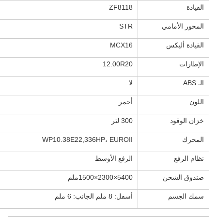
القيادة
ZF8118
المحور الأمامي
STR
القيادة أليكس
MCX16
الإطارات
12.00R20
الـ ABS
لا..
اللون
أحمر
خزان الوقود
300 لتر
المحرك
WP10.38E22,336HP، EUROII
نظام الرفع
الرفع الأوسط
صندوق الشحن
5400×2300×1500ملم
سمك الجسم
أسفل: 8 ملم الجانب: 6 ملم