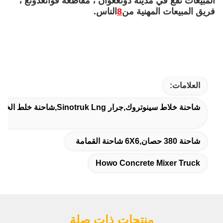
المبيعات تقع في مدينة دونغغوان ، مقاطعة قوانغدونغ ،
فريق المبيعات المهنية من
8
الناس.
العلامات:
شاحنة خلاط سينوتروك,جرار Sinotruk Lng,شاحنة خلط الخرسانة HOWO
شاحنة 380 حصان,6X6 شاحنة القمامة
Howo Concrete Mixer Truck
منتجات ذات صلة