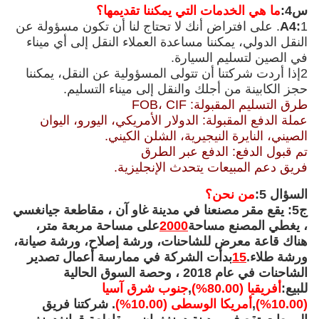
س4:
ما هي الخدمات التي يمكننا تقديمها؟
A4:
1. على افتراض أنك لا تحتاج لنا أن تكون مسؤولة عن
النقل الدولي، يمكننا مساعدة العملاء النقل إلى أي ميناء
في الصين لتسليم السيارة.
2إذا أردت شركتنا أن تتولى المسؤولية عن النقل، يمكننا
حجز الكابينة من أجلك والنقل إلى ميناء التسليم.
طرق التسليم المقبولة: FOB، CIF
عملة الدفع المقبولة: الدولار الأمريكي، اليورو، اليوان
الصيني، النايرة النيجيرية، الشلن الكيني.
تم قبول الدفع: الدفع عبر الطرق
فريق دعم المبيعات يتحدث الإنجليزية.
السؤال 5:
من نحن؟
ج5: يقع مقر مصنعنا في مدينة غاو آن ، مقاطعة جيانغسي
، يغطي المصنع مساحة
2000
على مساحة مربعة متر،
هناك قاعة معرض للشاحنات، ورشة إصلاح، ورشة صيانة،
ورشة طلاء.
15
بدأت الشركة في ممارسة أعمال تصدير
الشاحنات في عام 2018 ، وحصة السوق الحالية
للبيع:
أفريقيا (80.00%)
,
جنوب شرق آسيا
(10.00%)
,
أمريكا الوسطى (10.00%)
. شركتنا فريق