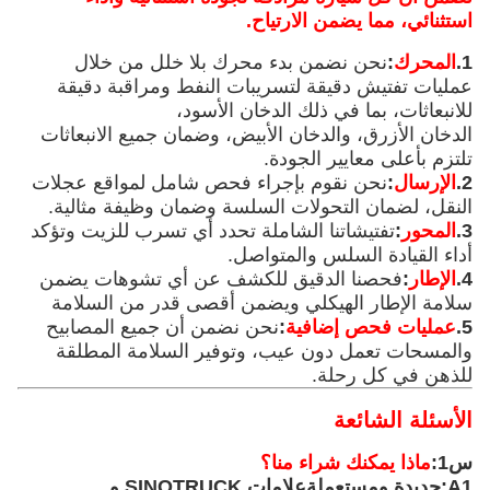
استثنائي، مما يضمن الارتياح.
1.
المحرك
:
نحن نضمن بدء محرك بلا خلل من خلال
عمليات تفتيش دقيقة لتسريبات النفط ومراقبة دقيقة
للانبعاثات، بما في ذلك الدخان الأسود،
الدخان الأزرق، والدخان الأبيض، وضمان جميع الانبعاثات
تلتزم بأعلى معايير الجودة.
2.
الإرسال
:
نحن نقوم بإجراء فحص شامل لمواقع عجلات
النقل، لضمان التحولات السلسة وضمان وظيفة مثالية.
3.
المحور
:
تفتيشاتنا الشاملة تحدد أي تسرب للزيت وتؤكد
أداء القيادة السلس والمتواصل.
4.
الإطار
:
فحصنا الدقيق للكشف عن أي تشوهات يضمن
سلامة الإطار الهيكلي ويضمن أقصى قدر من السلامة
5.
عمليات فحص إضافية
:
نحن نضمن أن جميع المصابيح
والمسحات تعمل دون عيب، وتوفير السلامة المطلقة
للذهن في كل رحلة.
الأسئلة الشائعة
س1:
ماذا يمكنك شراء منا؟
A1:
جديدة ومستعملة
علامات SINOTRUCK و