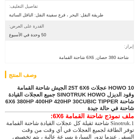
تفاصيل التغليف:
طريقة النقل: البحر ، فرع سفينة النقل: الناقل السائبة
القدرة على العرض:
50 وحدة في الأسبوع
إبراز:
شاحنة 380 حصان
, 
6X6 شاحنة القمامة
وصف المنتج
HOWO 10 عجلات 25T 6X6 الجيش شاحنة القمامة
وقود الديزل SINOTRUK HOWO جميع العجلات القيادة
شاحنة 6X6 380HP 400HP 420HP 30CUBIC TIPPER
شاحنة في حالة جيدة
ملف نموذج شاحنة القمامة 6X6:
1.Sinotruk شاحنة ثقيلة كل عجلات القيادة شاحنة القمامة
توفر الطاقة لجميع العجلات في أي وقت من وقت
السفر. عندما تدور السيارة بسرعة عالية ، يتم تخصيص