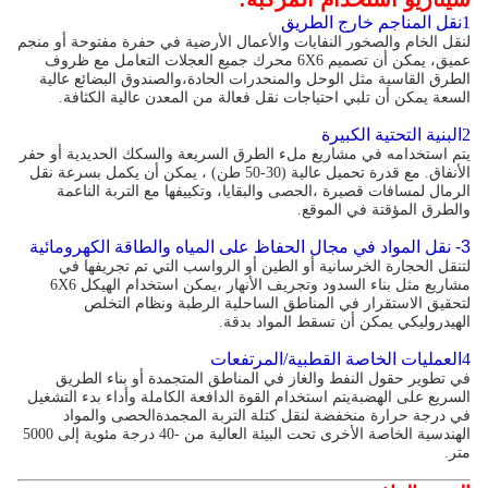
1نقل المناجم خارج الطريق
لنقل الخام والصخور النفايات والأعمال الأرضية في حفرة مفتوحة أو منجم
عميق، يمكن أن تصميم 6X6 محرك جميع العجلات التعامل مع ظروف
الطرق القاسية مثل الوحل والمنحدرات الحادة،والصندوق البضائع عالية
السعة يمكن أن تلبي احتياجات نقل فعالة من المعدن عالية الكثافة.
2البنية التحتية الكبيرة
يتم استخدامه في مشاريع ملء الطرق السريعة والسكك الحديدية أو حفر
الأنفاق. مع قدرة تحميل عالية (30-50 طن) ، يمكن أن يكمل بسرعة نقل
الرمال لمسافات قصيرة ،الحصى والبقايا، وتكييفها مع التربة الناعمة
والطرق المؤقتة في الموقع.
3- نقل المواد في مجال الحفاظ على المياه والطاقة الكهرومائية
لتنقل الحجارة الخرسانية أو الطين أو الرواسب التي تم تجريفها في
مشاريع مثل بناء السدود وتجريف الأنهار ،يمكن استخدام الهيكل 6X6
لتحقيق الاستقرار في المناطق الساحلية الرطبة ونظام التخلص
الهيدروليكي يمكن أن تسقط المواد بدقة.
4العمليات الخاصة القطبية/المرتفعات
في تطوير حقول النفط والغاز في المناطق المتجمدة أو بناء الطريق
السريع على الهضبةيتم استخدام القوة الدافعة الكاملة وأداء بدء التشغيل
في درجة حرارة منخفضة لنقل كتلة التربة المجمدةالحصى والمواد
الهندسية الخاصة الأخرى تحت البيئة العالية من -40 درجة مئوية إلى 5000
متر.