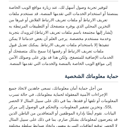
لتوفير تجربة وصول أسهل لك، عند زيارة مواقع الويب الخاصة
بمنصتنا أو استخدام الخدمات التي تقدمها المنصة، قد نستخدم ملفات
تعريف الارتباط أو ملفات تعريف الارتباط الفلاش أو غيرها من
التخزين المحلي الذي يوفره متصفحك أو التطبيقات المرتبطة به
(يُشار إليها مجتمعة باسم ملفات تعريف الارتباط) لتزويدك بتجربة
وخدمة مستخدم مخصصة. يرجى العلم أن بعض خدماتنا لا يمكن
تنفيذها إلا باستخدام ملفات تعريف الارتباط. يمكنك تعديل قبول
ملفات تعريف الارتباط أو رفضها إذا سمح بذلك متصفحك أو
الخدمات الإضافية للمتصفح، ولكن هذا قد يؤثر على وصولك الآمن
إلى مواقع الويب الخاصة بالمنصة والخدمات التي تقدمها المنصة.
حماية معلوماتك الشخصية
من أجل حماية أمان معلوماتك، نسعى جاهدين لاتخاذ جميع
الإجراءات الأمنية المعقولة لحماية معلوماتك، في حالة تسرب
المعلومات أو تلفها أو فقدها، بما في ذلك على سبيل المثال لا الحصر
SSL، وتخزين تشفير المعلومات، والتحكم في الوصول إلى مركز
البيانات. نقوم أيضًا بإدارة الموظفين أو المتعاقدين من الباطن الذين
قد يتعرضون لمعلوماتك بشكل صارم، بما في ذلك على سبيل المثال
لا الحصر توقيع اتفاقيات السرية معهم، واتخاذ ضوابط سلطة مختلفة