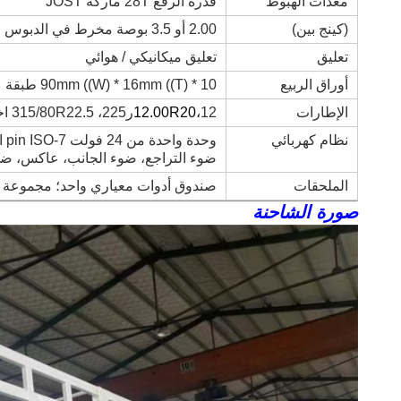
معدات الهبوط
قدرة الرفع 28T ماركة JOST
(كينج بين)
2.00 أو 3.5 بوصة مخرط في الدبوس الملكي
تعليق
تعليق ميكانيكي / هوائي
أوراق الربيع
90mm ((W) * 16mm ((T) * 10 طبقة
الإطارات
12ر225، 315/80R22.5 اختياري
12.00R20،
نظام كهربائي
وح
ضوء التراجع، ضوء الجانب، عاكس، ضوء الضبا
الملحقات
صندوق أدوات معياري واحد؛ مجموعة وا
صورة الشاحنة