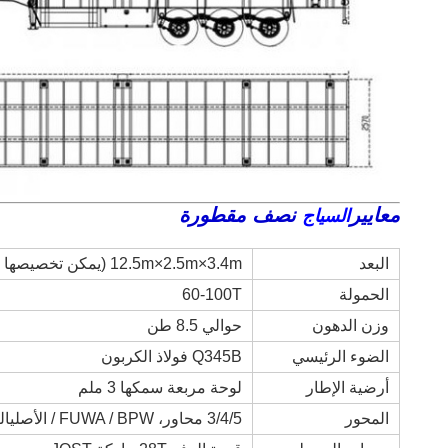
معايير
نصف مقطورة
السياج
البعد
12.5m×2.5m×3.4m (يمكن تخصيصها وفقا لاحتياجات العملاء)
الحمولة
60-100T
وزن الدهون
حوالي 8.5 طن
الضوء الرئيسي
Q345B فولاذ الكربون
أرضية الإطار
لوحة مربعة سمكها 3 ملم
المحور
3/4/5 محاور، FUWA / BPW / الأصلي
ال