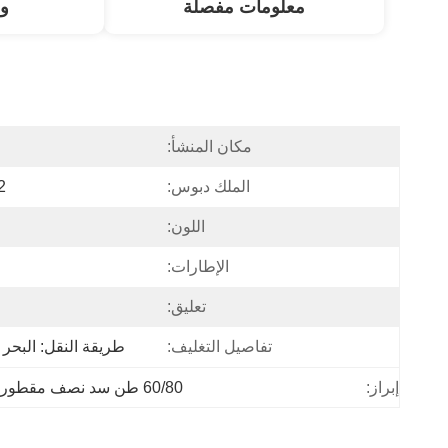
معلومات مفصلة
و
مكان المنشأ:
الملك دبوس:
2 ((50mm) أو 3.5 ((T
اللون:
الإطارات:
تعليق:
تفاصيل التغليف:
طريقة النقل: البحر ،
60/80 طن سد نصف مقطورة
إبراز: