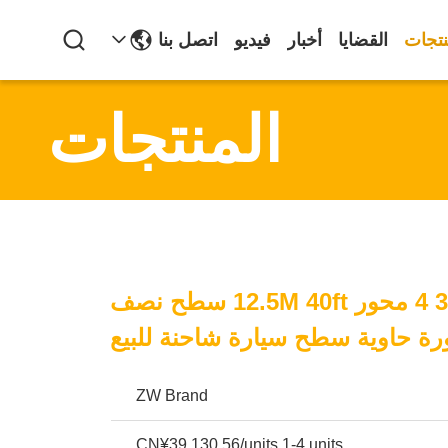
نتجات
القضايا
أخبار
فيديو
اتصل بنا
المنتجات
قابلة للتخصيص 3 4 محور 12.5M 40ft سطح نصف
ة حاوية سطح سيارة شاحنة للبيع
ZW Brand
CN¥39,130.56/units 1-4 units