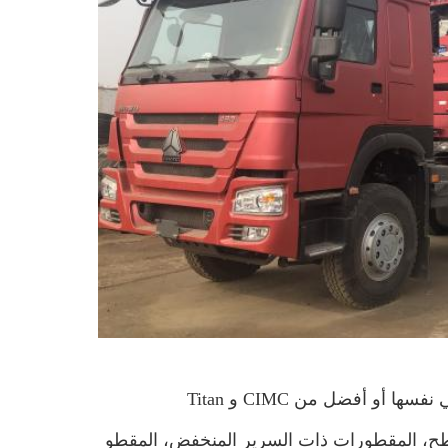
طح، المقطورات ذات السرير المنخفض، المقطو