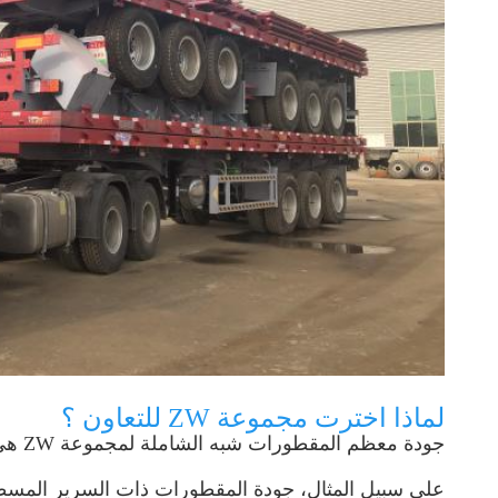
لماذا اخترت مجموعة ZW للتعاون ؟
جودة معظم المقطورات شبه الشاملة لمجموعة ZW هي نفسها أو أفضل من CIMC و Titan
على سبيل المثال، جودة المقطورات ذات السرير المس