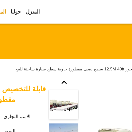
المنزل
حولنا
الم
مقطور
الاسم التجاري:
السعر: