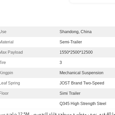
Use:
Shandong, China
Material:
Semi-Trailer
Max Payload:
12500*2500*1550
Tire:
3
Kingpin:
Mechanical Suspension
Leaf Spring:
JOST Brand Two-Speed
Floor:
Simi Trailer
Q345 High Strength Steel
دم
, 
نصف مقطورة مسطحة قابلة للتخصيص
, 
12.5M شاحنة سيارة مسطحة للبيع