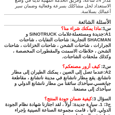
وسيلة النقل: ناقل حمولة / سفينة RO-RO