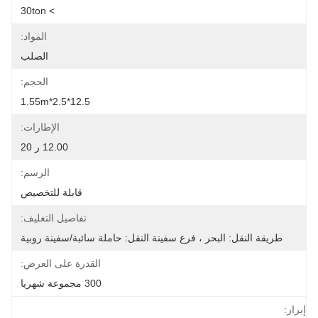
> 30ton
المواد:
الصلب
الحجم:
12.5*2.5*1.55m
الإطارات:
12.00 ر 20
الرسم:
قابلة للتخصيص
تفاصيل التغليف:
طريقة النقل: البحر ، فرع سفينة النقل: حاملة سائبة/سفينة روبية
القدرة على العرض:
300 مجموعة شهريا
إبراز: