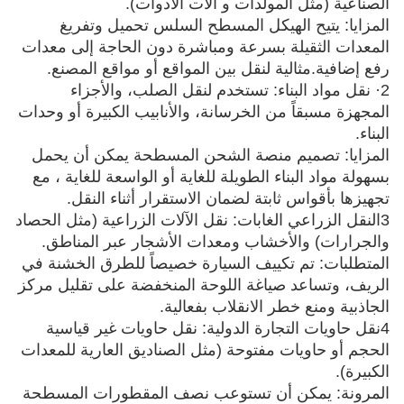
الصناعية (مثل المولدات و آلات الأدوات).
المزايا: يتيح الهيكل المسطح السلس تحميل وتفريغ
المعدات الثقيلة بسرعة ومباشرة دون الحاجة إلى معدات
رفع إضافية.مثالية لنقل بين المواقع أو مواقع المصنع.
2· نقل مواد البناء: تستخدم لنقل الصلب، والأجزاء
المجهزة مسبقاً من الخرسانة، والأنابيب الكبيرة أو وحدات
البناء.
المزايا: تصميم منصة الشحن المسطحة يمكن أن يحمل
بسهولة مواد البناء الطويلة للغاية أو الواسعة للغاية ، مع
تجهيزها بأقواس ثابتة لضمان الاستقرار أثناء النقل.
3النقل الزراعي الغابات: نقل الآلات الزراعية (مثل الحصاد
والجرارات) والأخشاب ومعدات الأشجار عبر المناطق.
المتطلبات: تم تكييف السيارة خصيصاً للطرق الخشنة في
الريف، وتساعد صياغة اللوحة المنخفضة على تقليل مركز
الجاذبية ومنع خطر الانقلاب بفعالية.
4نقل حاويات التجارة الدولية: نقل حاويات غير قياسية
الحجم أو حاويات مفتوحة (مثل الصناديق العارية للمعدات
الكبيرة).
المرونة: يمكن أن تستوعب نصف المقطورات المسطحة