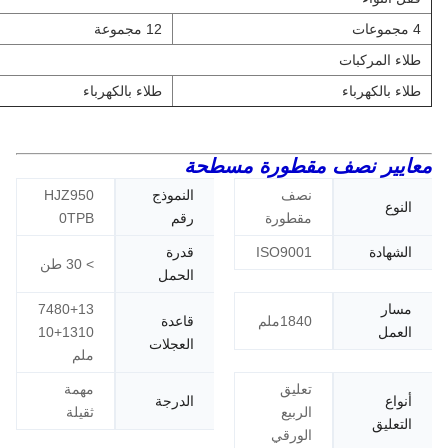
4 مجموعات
12 مجموعة
طلاء المركبات
طلاء بالكهرباء
طلاء بالكهرباء
معايير نصف مقطورة مسطحة
نصف
النموذج
HJZ950
النوع
مقطورة
رقم
0TPB
الشهادة
ISO9001
قدرة
> 30 طن
الحمل
مسار
7480+13
1840ملم
قاعدة
العمل
10+1310
العجلات
ملم
تعليق
مهمة
أنواع
الدرجة
الربيع
ثقيلة
التعليق
الورقي