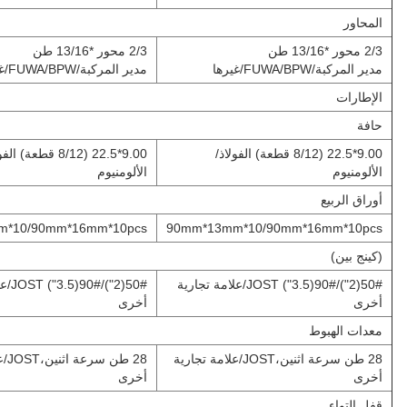
المحاور
2/3 محور *13/16 طن
2/3 محور *13/16 طن
مدير المركبة/FUWA/BPW/غيرها
مدير المركبة/FUWA/BPW/غيرها
الإطارات
حافة
9.00*22.5 (8/12 قطعة) الفولاذ/
9.00*22.5 (8/12 قطعة) ا
الألومنيوم
الألومنيوم
أوراق الربيع
m*10/90mm*16mm*10pcs
90mm*13mm*10/90mm*16mm*10pcs
(كينج بين)
50#(2")/90#(3.5") JOST/علامة تجارية
50#(2"
أخرى
أخرى
معدات الهبوط
28 طن سرعة اثنين،JOST/علامة تجارية
28 ط
أخرى
أخرى
قفل التواء