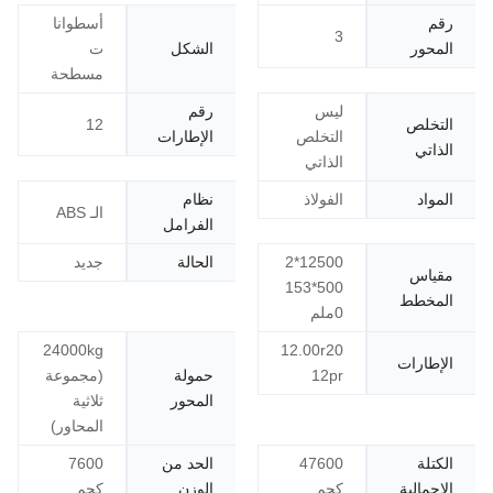
رقم
أسطوانا
3
المحور
الشكل
ت
مسطحة
ليس
رقم
التخلص
12
التخلص
الإطارات
الذاتي
الذاتي
المواد
الفولاذ
نظام
الـ ABS
الفرامل
12500*2
الحالة
جديد
مقياس
500*153
المخطط
0ملم
24000kg
12.00r20
الإطارات
12pr
حمولة
(مجموعة
المحور
ثلاثية
المحاور)
الكتلة
47600
الحد من
7600
الإجمالية
كجم
الوزن
كجم