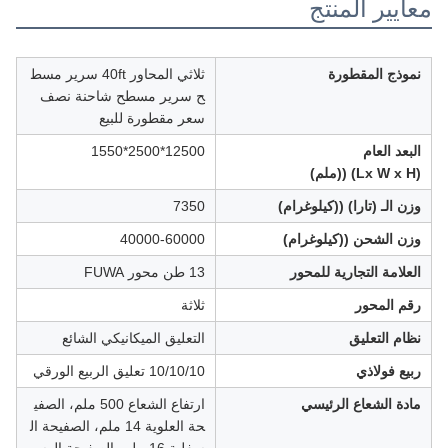
معايير المنتج
نموذج المقطورة
ثلاثي المحاور 40ft سرير مسط
ح سرير مسطح شاحنة نصف
سعر مقطورة للبيع
البعد العام
12500*2500*1550
(Lx W x H) ((ملم)
وزن الـ (تارا) ((كيلوغرام)
7350
وزن الشحن ((كيلوغرام)
40000-60000
العلامة التجارية للمحور
13 طن محور FUWA
رقم المحور
ثلاثة
نظام التعليق
التعليق الميكانيكي الشائع
ربيع فولاذي
10/10/10 تعليق الربيع الورقي
مادة الشعاع الرئيسي
ارتفاع الشعاع 500 ملم، الصفي
حة العلوية 14 ملم، الصفيحة ال