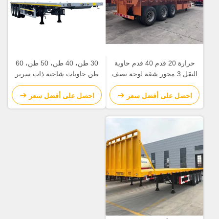
حرارة 20 قدم 40 قدم حاوية
30 طن، 40 طن، 50 طن، 60
النقل 3 محور شقة لوحة نصف
طن حاويات شاحنة ذات سرير
مقطورة مع 12.5 * 2.5 * 1.55m
مسطح نصف مقطورة آلات
12r22.5 مخصصة
ومعدات النقل مواد البناء
احصل على أفضل سعر
احصل على أفضل سعر