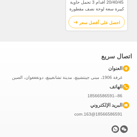
20/40/45 أقدام 3 تحمل حاوية
كبيرة سعة لوحة نصف مقطورة
لحد أقصى حمولة 30 طن
احصل على أفضل سعر
اتصال سريع
العنوان
غرفة 1906، مبنى جينتشينغ، مدينة تشانغبينغ، دونغغغوان، الصين
الهاتف
86--18566586591
البريد الإلكتروني
18566586591@163.com