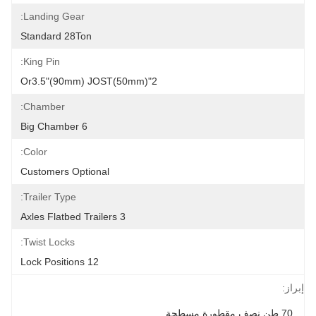
Landing Gear:
Standard 28Ton
King Pin:
2"(50mm)or3.5"(90mm) JOST
Chamber:
6 Big Chamber
Color:
Customers Optional
Trailer Type:
3 Axles Flatbed Trailers
Twist Locks:
12 Lock Positions
إبراز:
70 طن نصف مقطورة مسطحة
, 