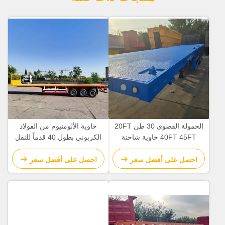
الحمولة القصوى 30 طن 20FT
حاوية الألومنيوم من الفولاذ
40FT 45FT حاوية شاحنة
الكربوني بطول 40 قدماً للنقل
سرير مسطحة لنقل مواد البناء
من 3 محور / 4 محور / 5
محورات
احصل على أفضل سعر
احصل على أفضل سعر