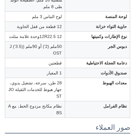
سفلية 16 ملم، الصفيحة الوس
طى 8 ملم.
لوحة المنصة
لوح الماس 3 ملم
حاوية التواء خزانة
12 قطعة من قفل الحاوية
نوع الإطارات وكميتها
12R22.5 12وحدة علامة مثلث
دبوس الجر
50ملم (2') أو 90ملم ((3.5') J
OST
دعامة العجلة الاحتياطية
قطعتين
صندوق الأدوات
1 المعيار
معدات الهبوط
28 طن، سرعة، تشغيل يدوي،
جهاز هبوط للخدمات الثقيلة JO
ST
نظام الفرامل
نظام مكابح مزدوج الخط، مع A
BS
صور العملاء