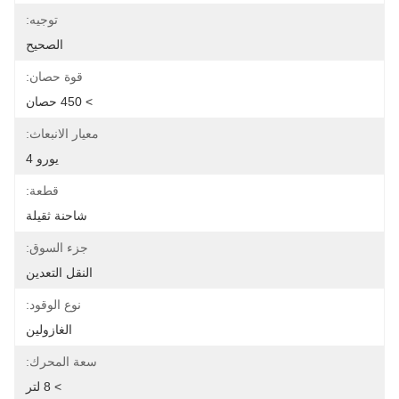
توجيه:
الصحيح
قوة حصان:
> 450 حصان
معيار الانبعاث:
يورو 4
قطعة:
شاحنة ثقيلة
جزء السوق:
النقل التعدين
نوع الوقود:
الغازولين
سعة المحرك:
> 8 لتر