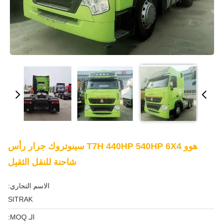
هوو T7H 440HP 540HP 6X4 سينوتروك جرار رأس
شاحنة للنقل الثقيل
الاسم التجاري:
SITRAK
الـ MOQ: