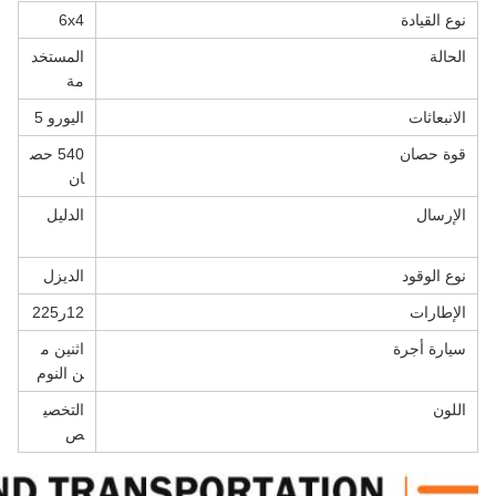
نوع القيادة
6x4
الحالة
المستخد
مة
الانبعاثات
اليورو 5
قوة حصان
540 حص
ان
الإرسال
الدليل
نوع الوقود
الديزل
الإطارات
12ر225
سيارة أجرة
اثنين م
ن النوم
اللون
التخصي
ص