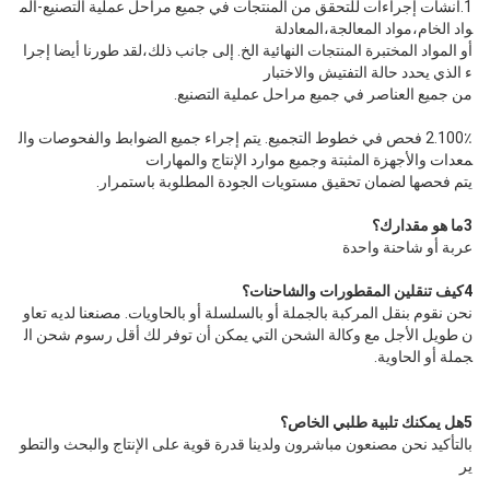
1.أنشأت إجراءات للتحقق من المنتجات في جميع مراحل عملية التصنيع-الم
واد الخام،مواد المعالجة،المعادلة
أو المواد المختبرة المنتجات النهائية الخ. إلى جانب ذلك،لقد طورنا أيضا إجرا
ء الذي يحدد حالة التفتيش والاختبار
من جميع العناصر في جميع مراحل عملية التصنيع.
2.100٪ فحص في خطوط التجميع. يتم إجراء جميع الضوابط والفحوصات وال
معدات والأجهزة المثبتة وجميع موارد الإنتاج والمهارات
يتم فحصها لضمان تحقيق مستويات الجودة المطلوبة باستمرار.
3ما هو مقدارك؟
عربة أو شاحنة واحدة
4كيف تنقلين المقطورات والشاحنات؟
نحن نقوم بنقل المركبة بالجملة أو بالسلسلة أو بالحاويات. مصنعنا لديه تعاو
ن طويل الأجل مع وكالة الشحن التي يمكن أن توفر لك أقل رسوم شحن ال
جملة أو الحاوية.
5هل يمكنك تلبية طلبي الخاص؟
بالتأكيد نحن مصنعون مباشرون ولدينا قدرة قوية على الإنتاج والبحث والتطو
ير