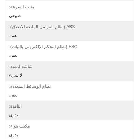
مثبت السرعة:
طبيعي
ABS (نظام الفرامل المانعة للانغلاق):
نعم..
ESC (نظام التحكم الإلكتروني بالثبات):
نعم..
شاشة لمسة:
لا شيء
نظام الوسائط المتعددة:
نعم..
النافذة:
يدوي
مكيف هواء:
يدوي