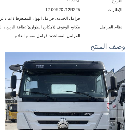
النزوح
9.726L
الإطارات
12.00R20 /12R225
فرامل الخدمة: فرامل الهواء المضغوط ذات دائر
نظام الفرامل
مكابح الوقوف ((مكابح الطوارئ):طاقة الربيع ، ا
الفرامل المساعدة: فرامل صمام العادم
وصف المنتج