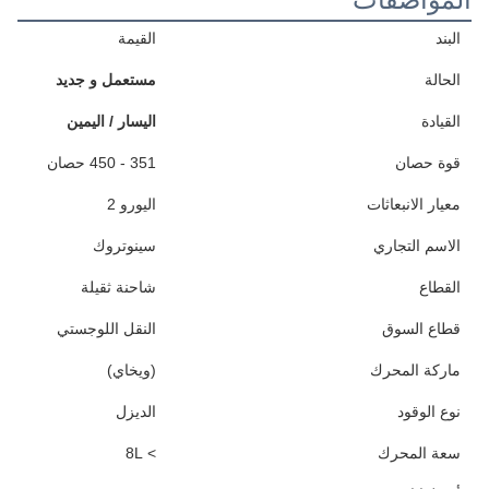
المواصفات
البند
القيمة
الحالة
مستعمل و جديد
القيادة
اليسار / اليمين
قوة حصان
351 - 450 حصان
معيار الانبعاثات
اليورو 2
الاسم التجاري
سينوتروك
القطاع
شاحنة ثقيلة
قطاع السوق
النقل اللوجستي
ماركة المحرك
(ويخاي)
نوع الوقود
الديزل
سعة المحرك
> 8L