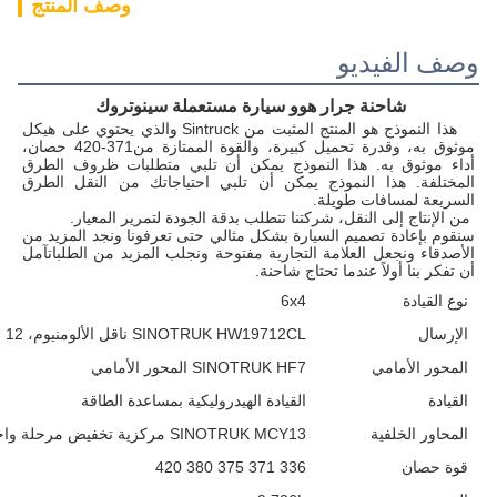
وصف المنتج
وصف الفيديو
شاحنة جرار هوو سيارة مستعملة سينوتروك
هذا النموذج هو المنتج المثبت من Sintruck والذي يحتوي على هيكل 
موثوق به، وقدرة تحميل كبيرة، والقوة الممتازة من
371-420 حصان، 
أداء موثوق به. هذا النموذج يمكن أن تلبي متطلبات ظروف الطرق 
المختلفة. هذا النموذج يمكن أن تلبي احتياجاتك من النقل الطرق 
السريعة لمسافات طويلة.
من الإنتاج إلى النقل، شركتنا تتطلب بدقة الجودة لتمرير المعيار.
سنقوم بإعادة تصميم السيارة بشكل مثالي حتى تعرفونا ونجد المزيد من 
الأصدقاء ونجعل العلامة التجارية مفتوحة ونجلب المزيد من الطلباتآمل 
أن تفكر بنا أولاً عندما تحتاج شاحنة.
نوع القيادة
6x4
الإرسال
SINOTRUK HW19712CL ناقل الألومنيوم، 12 إلى الأمام و 2 إلى الوراء مع معدات التشغيل الزائدة
المحور الأمامي
SINOTRUK HF7 المحور الأمامي
القيادة
القيادة الهيدروليكية بمساعدة الطاقة
المحاور الخلفية
SINOTRUK MCY13 مركزية تخفيض مرحلة واحدة، لحام وطابعة محور غرف
قوة حصان
336 371 375 380 420