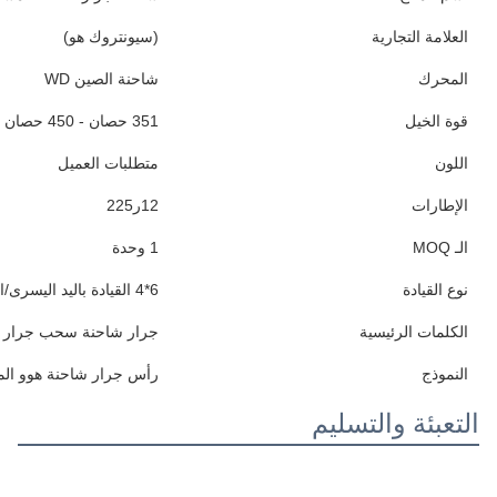
العلامة التجارية
(سيونتروك هو)
المحرك
شاحنة الصين WD
قوة الخيل
351 حصان - 450 حصان
اللون
متطلبات العميل
الإطارات
12ر225
الـ MOQ
1 وحدة
نوع القيادة
6*4 القيادة باليد اليسرى/اليمينية
الكلمات الرئيسية
جرار شاحنة سحب جرار 
النموذج
رأس جرار شاحنة هوو ال
التعبئة والتسليم