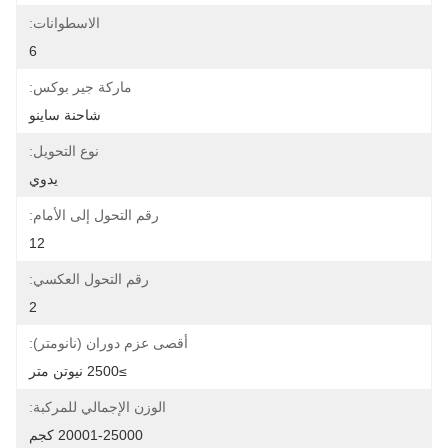
الاسطوانات:
6
ماركة جير بوكس:
شاحنة ساينو
نوع التحويل:
يدوي
رقم التحول إلى الأمام:
12
رقم التحول العكسي:
2
أقصى عزم دوران (نانومتر):
≥2500 نيوتن متر
الوزن الإجمالي للمركبة:
20001-25000 كجم