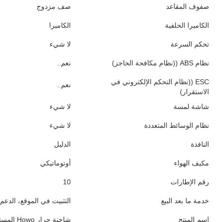
صفوف المقاعد
صف مزدوج
الكاميرا الخلفية
الكاميرا
تحكم السرعة
لا شيء
نظام ABS ((نظام مكافحة الحاجز)
نعم..
ESC ((نظام التحكم الإلكتروني في
نعم..
الاستقرار)
شاشة لمسة
لا شيء
نظام الوسائط المتعددة
لا شيء
النافذة
الدليل
مكيف الهواء
أوتوماتيكي
رقم الإطارات
10
خدمة ما بعد البيع
التثبيت في الموقع، الدعم 
اسم المنتج
شاحنة جرار Howo المستعملة