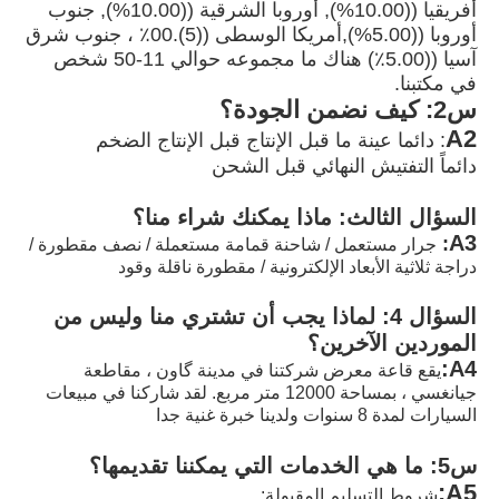
أفريقيا ((10.00%), أوروبا الشرقية ((10.00%), جنوب 
أوروبا ((5.00%),أمريكا الوسطى ((5).00٪ ، جنوب شرق 
آسيا ((5.00٪) هناك ما مجموعه حوالي 11-50 شخص 
في مكتبنا.
س2: كيف نضمن الجودة؟
A2
: دائما عينة ما قبل الإنتاج قبل الإنتاج الضخم
دائماً التفتيش النهائي قبل الشحن
السؤال الثالث: ماذا يمكنك شراء منا؟
A3
:
جرار مستعمل / شاحنة قمامة مستعملة / نصف مقطورة / 
دراجة ثلاثية الأبعاد الإلكترونية / مقطورة ناقلة وقود
السؤال 4: لماذا يجب أن تشتري منا وليس من 
الموردين الآخرين؟
A4:
يقع قاعة معرض شركتنا في مدينة گاون ، مقاطعة 
جيانغسي ، بمساحة 12000 متر مربع. لقد شاركنا في مبيعات 
السيارات لمدة 8 سنوات ولدينا خبرة غنية جدا
س5: ما هي الخدمات التي يمكننا تقديمها؟
A5:
شروط التسليم المقبولة: 