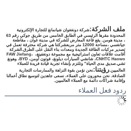
ملف الشركة:
شركة دونغغوان شيانمانغ للتجارة الإلكترونية 
المحدودة مقرها الرئيسي في الطابق الخامس من طريق جوكي رقم 63 
، مدينة هومن. يقع قاعة المعارض للشركة في مدينة غوان ، مقاطعة 
جيانغسي ،مساحة 12000 متر مربعشركتنا هي شركة محترفة تعمل في 
تصدير مركبات الطاقة الجديدة ومعدات بناء النقل على الطرق.الشركة 
أقامت علاقات تعاون استراتيجية مع مجموعة دونغفينغ، FAW Jiefang، 
CNHTC Haowo، شانشي السيارات ديلونغ، فوتون أومن، BYD، وهونغ 
تشي.صديق مدى الحياة" وتلتزم بإنشاء تجربة قيادة فريدة للعملاء 
رؤيتنا:
العالميين.
نحن نؤمن بقوة النزاهة والممارسات التجارية 
الصادقة. نحن محورون على العملاء، نسعى جاهدين لتوسيع نطاق أعمالنا 
وإقامة شراكات دائمة مع العملاء العالميين.
ردود فعل العملاء