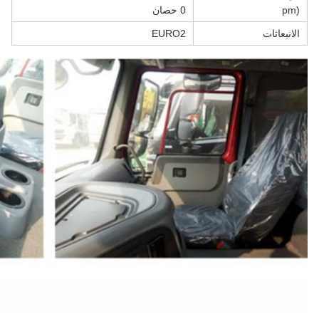
pm)
0 حصان
الانبعاثات
EURO2