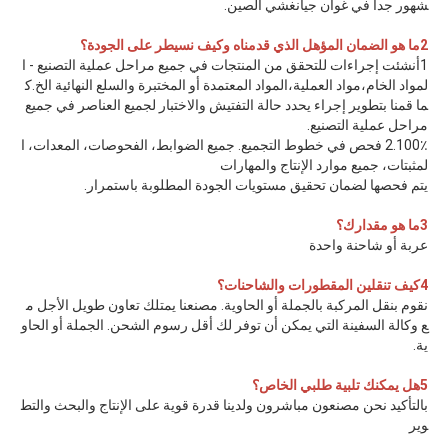
شهور جدا في غوان جيانغشي الصين.
2ما هو الضمان المؤهل الذي قدمناه وكيف نسيطر على الجودة؟
1أنشئت إجراءات للتحقق من المنتجات في جميع مراحل عملية التصنيع - ا
لمواد الخام،مواد العملية،المواد المعتمدة أو المختبرة والسلع النهائية الخ.ك
ما قمنا بتطوير إجراء يحدد حالة التفتيش والاختبار لجميع العناصر في جميع 
مراحل عملية التصنيع.
2.100٪ فحص في خطوط التجميع. جميع الضوابط، الفحوصات، المعدات، ا
لمثبتات، جميع موارد الإنتاج والمهارات
يتم فحصها لضمان تحقيق مستويات الجودة المطلوبة باستمرار.
3ما هو مقدارك؟
عربة أو شاحنة واحدة
4كيف تنقلين المقطورات والشاحنات؟
نقوم بنقل المركبة بالجملة أو الحاوية. مصنعنا يمتلك تعاون طويل الأجل م
ع وكالة السفينة التي يمكن أن توفر لك أقل رسوم الشحن. الجملة أو الحاو
ية.
5هل يمكنك تلبية طلبي الخاص؟
بالتأكيد نحن مصنعون مباشرون ولدينا قدرة قوية على الإنتاج والبحث والتط
وير