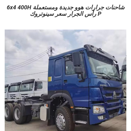
شاحنات جرارات هوو جديدة ومستعملة 6x4 400H
P رأس الجرار سعر سينوتروك