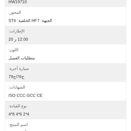
HW19710
المحور:
الجبهة: HF7 الخلفية: ST6
الإطارات:
12.00 ر 20
اللون:
متطلبات العميل
سيارة أجرة:
ح76/ح79
الشهادات:
ISO CCC GCC CE
نوع القيادة:
4*2 6*4 8*4
اسم المنتج: