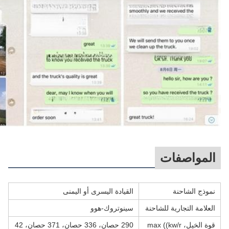
المواصفات
نموذج الشاحنة
القيادة اليسرى أو اليمنى
العلامة التجارية للشاحنة
سينوتروك-هوو
قوة الخيل، max ((kw/r
290 حصان، 336 حصان، 371 حصان، 42