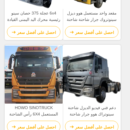
مقعد واحد مستعمل هوو ديزل
6x4 عجلة 375 حصان سينو
سينوتروك جرار شاحنة شاحنة
رئيسية محرك اليد اليمنى القيادة
ثقيلة جرار وحدة 6x4
المستخدمة مقطورة الجرار
رأس الشاحنة
احصل على أفضل سعر
احصل على أفضل سعر
دعم فني فيديو الديزل شاحنة
HOWO SINOTRUCK
سينوتراك هوو جرار شاحنة
المستعمل 6X4 رأس الشاحنة
375HP سحب جرار سحب
T7H 460 شاحنة الجرار مع
انبعاثات يورو 5
احصل على أفضل سعر
احصل على أفضل سعر