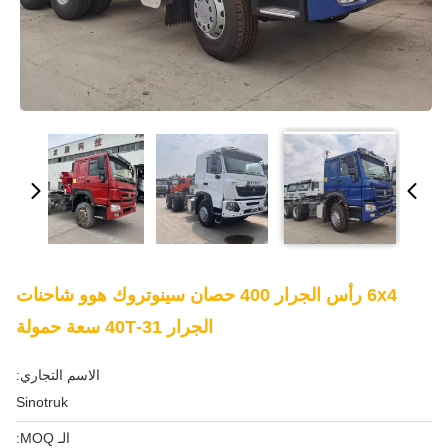
6x4 رأس الجرار 400 حصان سينوتروك هوو شاحنات
الجرار 31-40T سعة حمولة
الاسم التجاري:
Sinotruk
الـ MOQ: