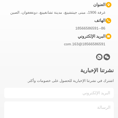
العنوان
غرفة 1906، مبنى جينتشينغ، مدينة تشانغبينغ، دونغغغوان، الصين
الهاتف
86--18566586591
البريد الإلكتروني
18566586591@163.com
نشرتنا الإخبارية
اشترك في نشرتنا الإخبارية للحصول على خصومات وأكثر.