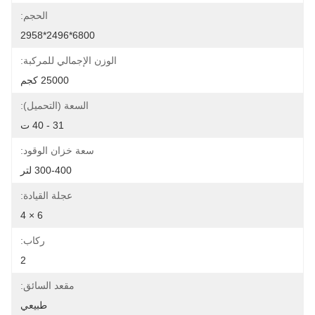
الحجم:
6800*2496*2958
الوزن الإجمالي للمركبة:
25000 كجم
السعة (التحميل):
31 - 40 ت
سعة خزان الوقود:
300-400 لتر
عجلة القيادة:
6 × 4
ركاب:
2
مقعد السائق:
طبيعي