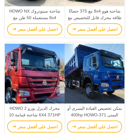
شاحنة هوو 8x4 مع 375 حصانًا
شاحنة سينوتروك HOWO NX
طاقة محرك قابل للتخصيص مع
8x4 مستعملة 50 طن مع
معيار انبعاثات اليورو 2 قوة
القشرة وخزان الوقود 400L
احصل على أفضل سعر
احصل على أفضل سعر
حصان و LHD
يمكن تخصيص القيادة اليسرى أو
محرك الديزل يورو 2 HOWO
اليمنى 371-400hp HOWO
6X4 371HP شاحنة قمامة 10
6X4 شاحنة قمامة مع نظام
عجلات 21-30 طن سعة تحميل
احصل على أفضل سعر
احصل على أفضل سعر
التوجيه Zf8118 و 300L ناقلة
6800 * 2500 * 3200mm سعة