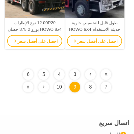
طول قابل للتخصيص حاوية
12.00R20 نوع الإطارات
حديثة الاستخدام HOWO 6X4
HOWO 8x4 يورو 2 375 حصان
شاحنة قمامة 375HP للتجديد
محرك يسار شاحنة قمامة ثقيلة
احصل على أفضل سعر
احصل على أفضل سعر
المستوى 3
مع صندوق حمولة 7.6 * 2.3 *
1.5m
6
5
4
3
10
9
8
7
اتصال سريع