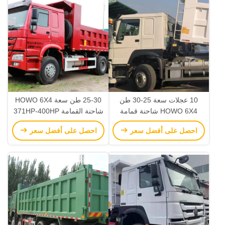
10 عجلات سعة 25-30 طن
25-30 طن سعة HOWO 6X4
HOWO 6X4 شاحنة قمامة
شاحنة القمامة 371HP-400HP
ناقلة وقود 300L
مع ناقل نقل يدوي 10 عجلات
احصل على أفضل سعر
احصل على أفضل سعر
5600X2300X1500 الإطارات
75cbm
7.00r16 6+1 الإطارات
الاحتياطية قابلة للتخصيص يسارًا
و يمينًا القيادة