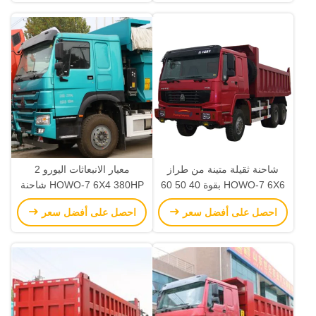
الوقود
المحرك 8L
شاحنة ثقيلة متينة من طراز
معيار الانبعاثات اليورو 2
HOWO-7 6X6 بقوة 40 50 60
HOWO-7 6X4 380HP شاحنة
طن في أفغانستان سوريا
القمامة سعة خزان، ويمكن
احصل على أفضل سعر
احصل على أفضل سعر
والمملكة العربية السعودية
تخصيص الإطارات وفقا
لاحتياجات المشتري