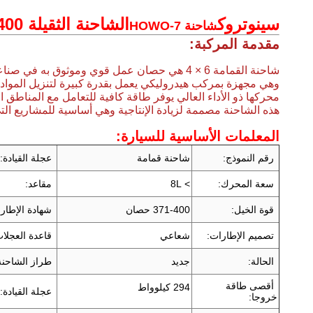
سينوتروك
الشاحنة الثقيلة 400 حصان قوة 6 * 4
شاحنة HOWO-7
مقدمة المركبة:
شاحنة القمامة 6 × 4 هي حصان عمل قوي وموثوق به في صناعات البناء والنقل.مع تخطيط 6x4 محرك القيادة يوفر قوة سحب ومستوى مستقر.
وهي مجهزة بمركب هيدروليكي يعمل بقدرة كبيرة لتنزيل المواد 
محركها ذو الأداء العالي يوفر طاقة كافية للتعامل مع المناطق ا
هذه الشاحنة مصممة لزيادة الإنتاجية وهي أساسية للمشاريع الت
المعلمات الأساسية للسيارة:
رقم النموذج:
شاحنة قمامة
عجلة القيادة:
سعة المحرك:
> 8L
مقاعد:
قوة الخيل:
371-400 حصان
شهادة الإطار
تصميم الإطارات:
شعاعي
قاعدة العجلات
الحالة:
جديد
طراز الشاحنة
أقصى طاقة
294 كيلوواط
عجلة القيادة:
خروجا: