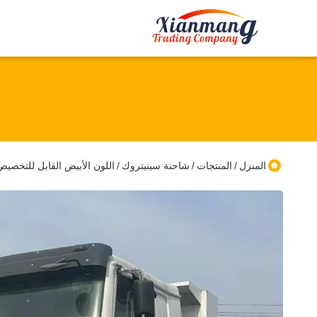
المنزل
المنتجات
شاحنة سينيتروك
اللون الأبيض القابل للتخصيص HOWO 6X4 375HP مقاعد شاحنة القمامة≤5 طول الحاوية 5.60 * 2.35 * 1.5mm لمعيار انبعاثات ا
/
/
/