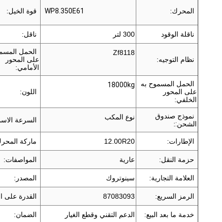
المحرك:
WP8.350E61
قوة الخيل:
ناقلة الوقود
300 لتر
ناقل:
الحمل المسم
Zf8118
نظام التوجيه:
على المحور
الأمامي:
الحمل المسموح به
18000kg
على المحور
اللون:
الخلفي:
نموذج صندوق
نوع المكب
السرعة الاسم
الشحن
:
:
الإطارات:
12.00R20
ماركة المحرك
حزمة النقل:
عارية
المواصفات:
العلامة التجارية:
سينوتروك
المصدر:
الرمز السريع:
87083093
القدرة على ال
خدمة ما بعد البيع:
الدعم التقني وقطع الغيار
الضمان: