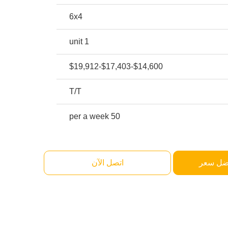
6x4
1 unit
$14,600-$17,403-$19,912
T/T
50 per a week
ضل سعر
اتصل الآن