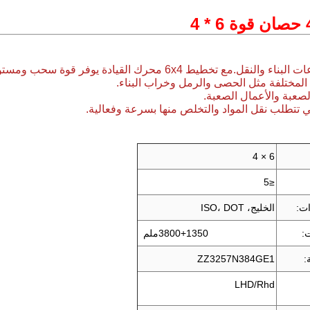
المختلفة مثل الحصى والرمل وخراب البناء.
لصعبة والأعمال الصعبة.
ي تتطلب نقل المواد والتخلص منها بسرعة وفعالية.
6 × 4
≤5
ات:
الخليج، ISO، DOT
:
3800+1350ملم
:
ZZ3257N384GE1
LHD/Rhd