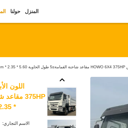
المنزل
حولنا
الم
ليورو 2
* 2.35 * 1.5mm لمعيار انبعاثات اليورو 2
الاسم التجاري: