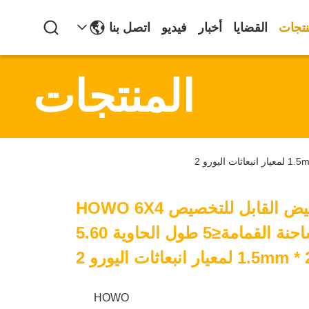
نتجات
القضايا
أخبار
فيديو
اتصل بنا
المنتجات
اللون الأبيض القابل للتخصيص HOWO 6X4
375HP مقاعد شاحنة القمامة≤5 طول الحاوية 5.60
HOWO