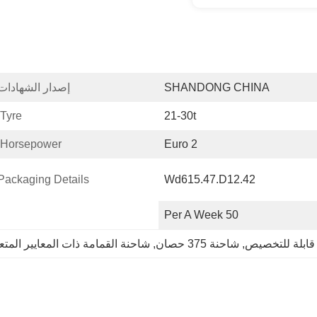
SHANDONG CHINA
إصدار الشهادات
Tyre::
21-30t
Horsepower::
Euro 2
Packaging Details:
Wd615.47.D12.42
50 Per A Week
قابلة للتخصيص
, 
شاحنة 375 حصان
, 
شاحنة القمامة ذات المعايير المتعلقة با