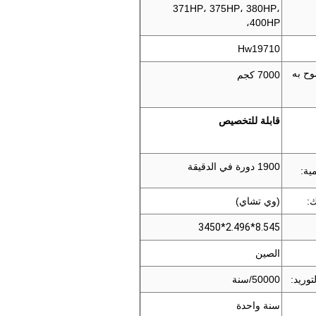
371HP، 375HP، 380HP،
400HP،
Hw19710
وح به
7000 كجم
قابلة للتخصيص
1900 دورة في الدقيقة
ية:
:
(وي تشاي)
8.545*2.496*3450
الصين
توريد:
50000/سنة
سنة واحدة