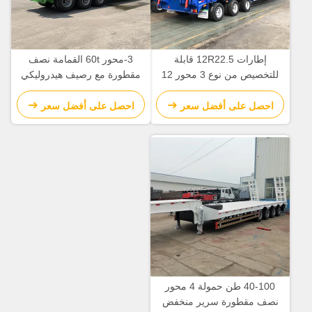
إطارات 12R22.5 قابلة
3-محور 60t القمامة نصف
للتخصيص من نوع 3 محور 12
مقطورة مع رصيف هيدروليكي
إطارات سرير منخفض نصف
قاع السرير المنخفض مقطورة و
مقطورة مع JOST 2.0 بوصة
4/5/6mm سميكة صفيحة
احصل على أفضل سعر
احصل على أفضل سعر
كينغ بين
الشبكة
40-100 طن حمولة 4 محور
نصف مقطورة سرير منخفض