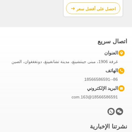
مع 16 إطارات و 12R20 نموذج
إطارات JOST كينغبين مشبك أو
احصل على أفضل سعر
مصفح
اتصال سريع
العنوان
غرفة 1906، مبنى جينتشينغ، مدينة تشانغبينغ، دونغغغوان، الصين
الهاتف
86--18566586591
البريد الإلكتروني
18566586591@163.com
نشرتنا الإخبارية