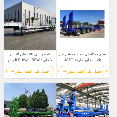
سلم ميكانيكي جديد محسّن من
40 طن إلى 100 طن الجسر
ثلاث محاور ماركة JOST
الأصلي / FUWA / BPW الجسر
معدات الهبوط السرير المنخفض
المنخفضة السرير شبه مقطورة
نصف مقطورة، جودة جيدة
(مخصصة وفقا لاحتياجات
احصل على أفضل سعر
احصل على أفضل سعر
العملاء)