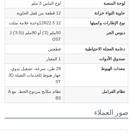
لوحة المنصة
لوح الماس 3 ملم
حاوية التواء خزانة
12 قطعة من قفل الحاوية
نوع الإطارات وكميتها
12R22.5 12وحدة علامة مثلث
دبوس الجر
50ملم (2') أو 90ملم ((3.5') J
OST
دعامة العجلة الاحتياطية
قطعتين
صندوق الأدوات
1 المعيار
معدات الهبوط
28 طن، سرعة، تشغيل يدوي،
جهاز هبوط للخدمات الثقيلة JO
ST
نظام الفرامل
نظام مكابح مزدوج الخط، مع A
BS
صور العملاء