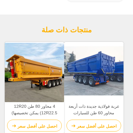
منتجات ذات صلة
عربة فولاذية جديدة ذات أربعة
4 محاور 80 طن 12R20
محاور 60 طن للسيارات
(12R22.5 يمكن تخصيصها)
المقطورة ذات 60 طناً في البناء
الإطارات الأصلية محور هدر
والتعدين
نصف مقطورة U-دلو
احصل على أفضل سعر
احصل على أفضل سعر