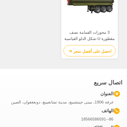
3 محورات القمامة نصف
مقطورة U-شكل الدلو القياسية
(حجم الصندوق (القطر الداخلي)
9200x2200x1200mm)
احصل على أفضل سعر
اتصال سريع
العنوان
غرفة 1906، مبنى جينتشينغ، مدينة تشانغبينغ، دونغغغوان، الصين
الهاتف
86--18566586591