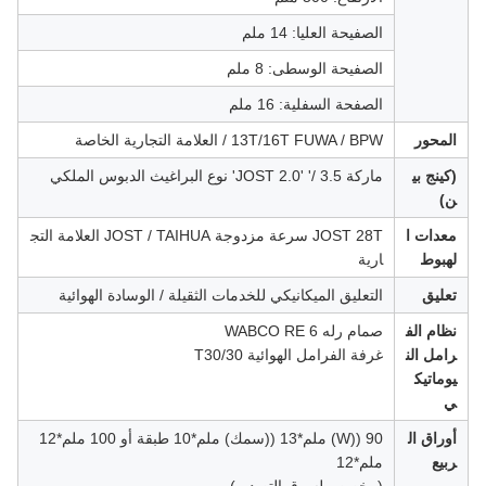
الصفيحة العليا: 14 ملم
الصفيحة الوسطى: 8 ملم
الصفحة السفلية: 16 ملم
المحور
13T/16T FUWA / BPW / العلامة التجارية الخاصة
(كينج بي
ماركة JOST 2.0' '/ 3.5' نوع البراغيث الدبوس الملكي
ن)
معدات ا
JOST 28T سرعة مزدوجة JOST / TAIHUA العلامة التج
لهبوط
ارية
تعليق
التعليق الميكانيكي للخدمات الثقيلة / الوسادة الهوائية
نظام الف
صمام رله WABCO RE 6
رامل الن
غرفة الفرامل الهوائية T30/30
يوماتيك
ي
أوراق ال
90 ((W) ملم*13 ((سمك) ملم*10 طبقة أو 100 ملم*12
ربيع
ملم*12