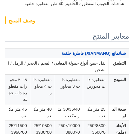
شاحنات الحبوب المقطورة الخلفية
, 
40 طن مقطورة خلفية
وصف المنتج
معايير المنتج
شيانمانغ (XIANMANG) قاطرة خلفية
التطبيق
نقل جميع أنواع حمولة المعادن / الفحم / الحجر / الرمل / ا
لشحن
النموذج
مقطورة ذا
مقطورة ذا
مقطورة ذا
5 - 6 محو
ت محورين
ت 3 محاور
ت 4 محاو
رات مقطو
ر
رة ذات عج
لة
سعة الد
25 متر مك
30/35/40 مت
40 متر مك
45 متر مك
لو
عب
ر مكعب
عب
عب
الأبعاد
8500*250
10000×250
10500*25
11500*25
(ملم)
0*3500
0×3800
00*3900
00*3950