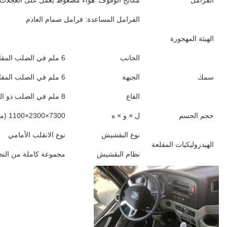
الفرامل
مكابح الوقوف: هواء مضغوط يعمل على العجلات 
الفرامل المساعدة: فرامل صمام العادم
الهيئة المهجورة
الجانب
6 ملم في الصلب المقاوم للشقق Q235A
سمك
الجبهة
6 ملم في الصلب المقاوم للشقق Q235A
القاع
8 ملم في الصلب ذو المقاومة العالية للشد Q235A
حجم الجسم
ل × و × ه
7300×2300×1100 (ملم)
نوع البقشيش
نوع الانقلب الأمامي
الهيدروليكيات المقلعة
نظام البقشيش
مجموعة كاملة من النظام ا