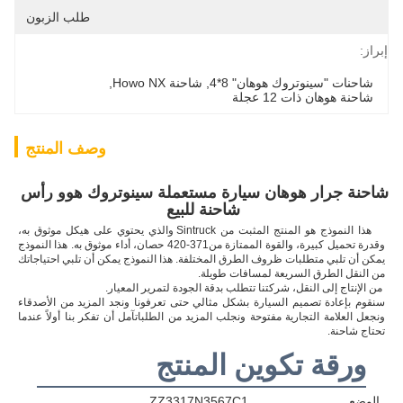
طلب الزبون
إبراز:
شاحنات "سينوتروك هوهان" 8*4
, 
شاحنة Howo NX
, 
شاحنة هوهان ذات 12 عجلة
وصف المنتج
شاحنة جرار هوهان سيارة مستعملة سينوتروك هوو رأس 
شاحنة للبيع
هذا النموذج هو المنتج المثبت من Sintruck والذي يحتوي على هيكل موثوق به، 
وقدرة تحميل كبيرة، والقوة الممتازة من
371-420 حصان، أداء موثوق به. هذا النموذج 
يمكن أن تلبي متطلبات ظروف الطرق المختلفة. هذا النموذج يمكن أن تلبي احتياجاتك 
من النقل الطرق السريعة لمسافات طويلة.
من الإنتاج إلى النقل، شركتنا تتطلب بدقة الجودة لتمرير المعيار.
سنقوم بإعادة تصميم السيارة بشكل مثالي حتى تعرفونا ونجد المزيد من الأصدقاء 
ونجعل العلامة التجارية مفتوحة ونجلب المزيد من الطلباتآمل أن تفكر بنا أولاً عندما 
تحتاج شاحنة.
ورقة تكوين المنتج
الوضع
ZZ3317N3567C1