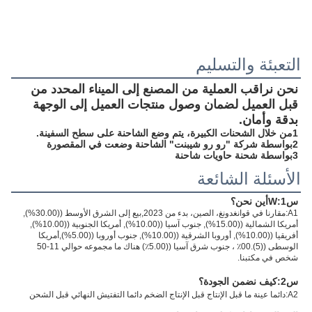
التعبئة والتسليم
نحن نراقب العملية من المصنع إلى الميناء المحدد من 
قبل العميل لضمان وصول منتجات العميل إلى الوجهة 
بدقة وأمان.
1من خلال الشحنات الكبيرة، يتم وضع الشاحنة على سطح السفينة.
2بواسطة شركة "رو رو شيبنت" الشاحنة وضعت في المقصورة
3بواسطة شحنة حاويات شاحنة
الأسئلة الشائعة
س1:
W
أين نحن؟
A1
:
مقارنا في قوانغدونغ، الصين، بدء من 2023,بيع إلى الشرق الأوسط ((30.00%), 
أمريكا الشمالية ((15.00%), جنوب آسيا ((10.00%), أمريكا الجنوبية ((10.00%), 
أفريقيا ((10.00%), أوروبا الشرقية ((10.00%), جنوب أوروبا ((5.00%),أمريكا 
الوسطى ((5).00٪ ، جنوب شرق آسيا ((5.00٪) هناك ما مجموعه حوالي 11-50 
شخص في مكتبنا.
س2:
كيف نضمن الجودة؟
A2
:
دائما عينة ما قبل الإنتاج قبل الإنتاج الضخم دائما التفتيش النهائي قبل الشحن