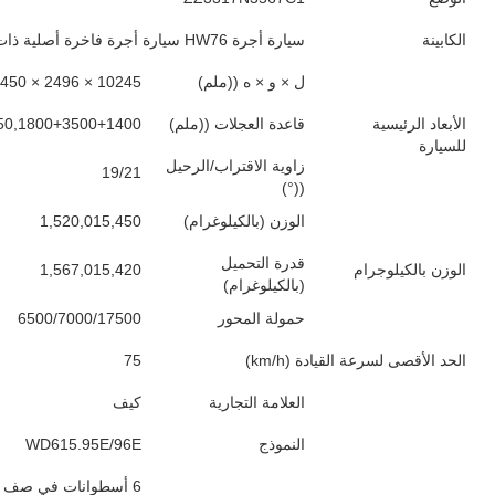
الكابينة
سيارة أجرة HW76 سيارة أجرة فاخرة أصلية ذات سرير واحد
ل × و × ه ((ملم)
10245 × 2496 × 3450
الأبعاد الرئيسية
قاعدة العجلات ((ملم)
50,1800+3500+1400
للسيارة
زاوية الاقتراب/الرحيل
19/21
((°)
الوزن (بالكيلوغرام)
1,520,015,450
قدرة التحميل
الوزن بالكيلوجرام
1,567,015,420
(بالكيلوغرام)
حمولة المحور
6500/7000/17500
الحد الأقصى لسرعة القيادة (km/h)
75
العلامة التجارية
كيف
النموذج
WD615.95E/96E
6 أسطوانات في صف مع تبريد الماء