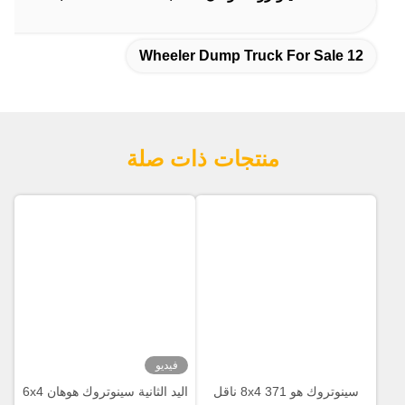
12 Wheeler Dump Truck For Sale
منتجات ذات صلة
فيديو
سينوتروك هو 371 8x4 ناقل
اليد الثانية سينوتروك هوهان 6x4