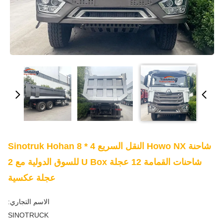
شاحنة Howo NX النقل السريع Sinotruk Hohan 8 * 4
شاحنات القمامة 12 عجلة U Box للسوق الدولية مع 2
عجلة عكسية
الاسم التجاري:
SINOTRUCK