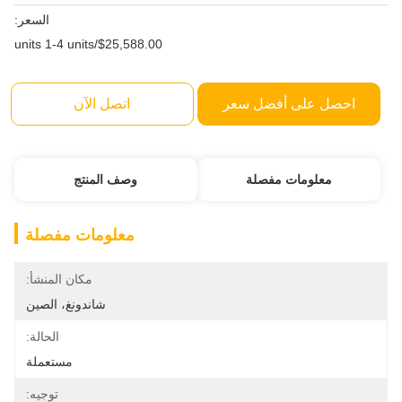
السعر:
$25,588.00/units 1-4 units
احصل على أفضل سعر
اتصل الآن
معلومات مفصلة
وصف المنتج
معلومات مفصلة
مكان المنشأ:
شاندونغ، الصين
الحالة:
مستعملة
توجيه: