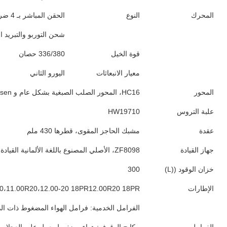
المحرك
النوع
الحقن المباشر بـ 4 ضربات
شحن التوربو والتبريد ال
قوة الخيل
336/380 حصان
معيار الانبعاثات
اليورو الثاني
المحور
HC16، المحور الصلب الصبغية بشكل عام و Han Ruisen فصل التعليق
علبة التروس
HW19710
عقدة
مشبك الحاجز المقوى، قطرها 430 ملم
جهاز القيادة
ZF8098، الأصلي المصنوع باللغة الألمانية القيادة الهيدروليكية مع مساعدة القيادة
خزان الوقود ((L)
300
الإطارات
20،11.00R20،12.00-20 18PR12.00R20 18PR
الفرامل الخدمية: فرامل الهواء المضغوط ذات الد