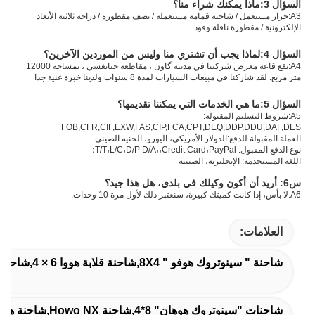
السؤال 3:
ماذا يمكنك شراء منا؟
A3
:
جرار مستعمل / شاحنة قمامة مستعملة / نصف مقطورة / دراجة ثلاثية الأبعاد 
الإلكترونية / مقطورة ناقلة وقود
السؤال 4:
لماذا يجب أن تشتري منا وليس من الموردين الآخرين؟
A4:
يقع قاعة معرض شركتنا في مدينة گاون ، مقاطعة جيانغسي ، بمساحة 12000 
متر مربع. لقد شاركنا في مبيعات السيارات لمدة 8 سنوات ولدينا خبرة غنية جدا
السؤال 5:
ما هي الخدمات التي يمكننا تقديمها؟
A5:
شروط التسليم المقبولة: 
FOB,CFR,CIF,EXW,FAS,CIP,FCA,CPT,DEQ,DDP,DDU,DAF,DES
العملة المقبولة للدفع:الدولار الأمريكي، اليورو، الجنيه الصيني.
نوع الدفع المقبول: T/T،L/C،D/P D/A،،Credit Card،PayPal؛
اللغة المستخدمة: الإنجليزية، الصينية
س6: أريد أن أكون وكيلك في بلدي، هل هذا جيد؟
A6:
لا بأس، إذا كانت كميتك كبيرة، سنعتبر ذلك لأول مرة 10 وحدات
.
العلامات:
شاحنة " سينوتروك هوفو " 8X4,شاحنة قلابة هووا 6 × 4,شاحنة طرد ذات 12 عجلة للبيع
شاحنات "سينوتروك هوهان" 8*4,شاحنة Howo NX,شاحنة هوهان ذات 12 عجلة