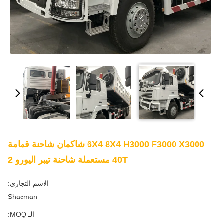
6X4 8X4 H3000 F3000 X3000 شاكمان شاحنة قمامة
40T مستعملة شاحنة تيبر اليورو 2
الاسم التجاري:
Shacman
الـ MOQ: