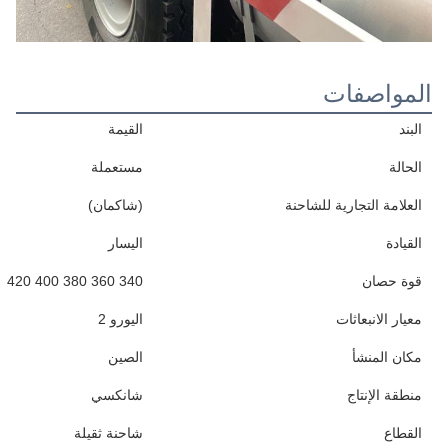
المواصفات
البند
القيمة
الحالة
مستعملة
العلامة التجارية للشاحنة
(شاكمان)
القيادة
اليسار
قوة حصان
340 360 380 400 420
معيار الانبعاثات
اليورو 2
مكان المنشأ
الصين
منطقة الإنتاج
شانكسي
القطاع
شاحنة ثقيلة