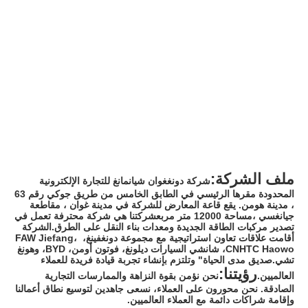
ملف الشركة:
شركة دونغغوان شيانمانغ للتجارة الإلكترونية 
المحدودة مقرها الرئيسي في الطابق الخامس من طريق جوكي رقم 63 
، مدينة هومن. يقع قاعة المعارض للشركة في مدينة غوان ، مقاطعة 
جيانغسي ،مساحة 12000 متر مربعشركتنا هي شركة محترفة تعمل في 
تصدير مركبات الطاقة الجديدة ومعدات بناء النقل على الطرق.الشركة 
أقامت علاقات تعاون استراتيجية مع مجموعة دونغفينغ، FAW Jiefang، 
CNHTC Haowo، شانشي السيارات ديلونغ، فوتون أومن، BYD، وهونغ 
تشي.صديق مدى الحياة" وتلتزم بإنشاء تجربة قيادة فريدة للعملاء 
رؤيتنا:
العالميين.
نحن نؤمن بقوة النزاهة والممارسات التجارية 
الصادقة. نحن محورون على العملاء، نسعى جاهدين لتوسيع نطاق أعمالنا 
وإقامة شراكات دائمة مع العملاء العالميين.