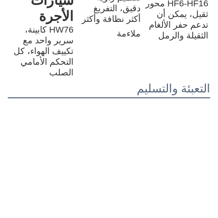
تفاصيل المنتج
خيارات 
نظام رفع 
ألقوا 
الجثة
الإطارات
هيدروليكي
سمك الفولاذ 
12إطار.00-20 
الرفع الأوسط 
(ملم)
التحيز، إطار 
(الرفع الأمامي 
أسفل 8، 
12.00R20 
الأمام 6 ملم، 
HYVA اختياري)
شعاعي، إطار 
الجانب 6
12R22.5 و 