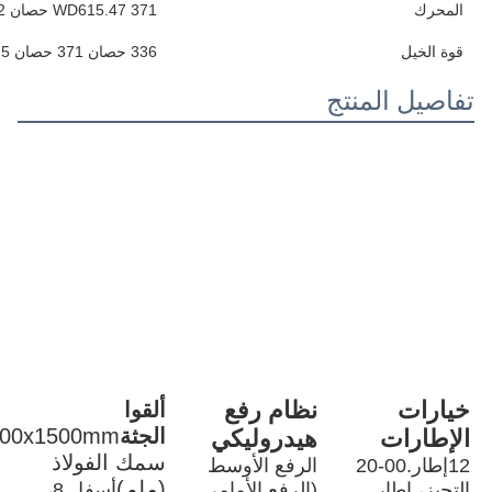
عجلة القيادة
6x4
الركاب
2
مقعد السائق
عادي
الكاميرا الخلفية
لا شيء
تحكم السرعة
لا شيء
نظام ABS ((نظام مكافحة الحاجز)
نعم..
ESC ((نظام التحكم الإلكتروني في
لا شيء
الاستقرار)
شاشة لمسة
لا شيء
نظام الوسائط المتعددة
لا شيء
النافذة
الدليل
مكيف الهواء
أوتوماتيكي
رقم الإطارات
10