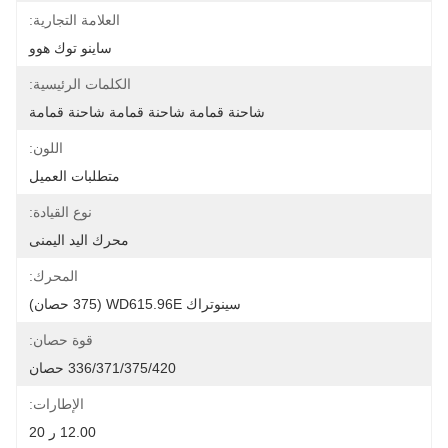
العلامة التجارية:
ساينو توك هوو
الكلمات الرئيسية:
شاحنة قمامة شاحنة قمامة شاحنة قمامة
اللون:
متطلبات العميل
نوع القيادة:
محرك اليد اليمنى
المحرك:
سينوتراك WD615.96E (375 حصان)
قوة حصان:
336/371/375/420 حصان
الإطارات:
12.00 ر 20