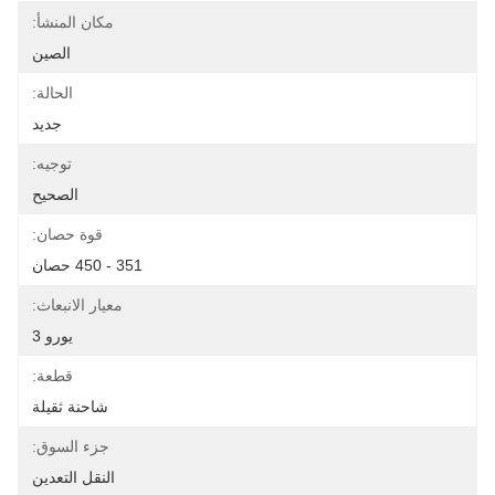
مكان المنشأ:
الصين
الحالة:
جديد
توجيه:
الصحيح
قوة حصان:
351 - 450 حصان
معيار الانبعاث:
يورو 3
قطعة:
شاحنة ثقيلة
جزء السوق:
النقل التعدين