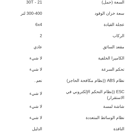
السنة
2012
القيادة
اليسار
قوة حصان
375
معيار الانبعاثات
اليورو 2
الاسم التجاري
سينوتروك
مكان المنشأ
الصين
منطقة الإنتاج
شاندونغ
القطاع
شاحنة ثقيلة
قطاع السوق
النقل المعدني
ماركة المحرك
(ويخاي)
نوع الوقود
الديزل