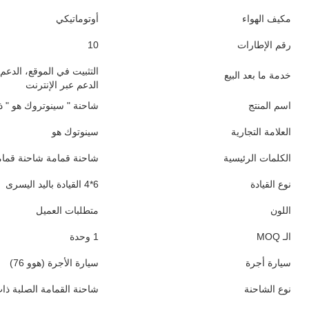
سعة المحرك
> 8L
أسطوانات
6
العلامة التجارية لصندوق العدادات
سريع
نوع ناقل الحركة
الدليل
رقم التحول إلى الأمام
10
رقم التحول العكسي
2
أقصى عزم الدوران ((Nm)
≥2500Nm
أبعاد خزان الشحن
5300×2500×1600
طول خزان الشحن
5.3-6.2M
الوزن الإجمالي للسيارة
15-20T
السعة (حمل)
21 - 30T
سعة خزان الوقود
300-400 لتر