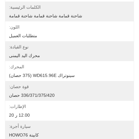
الكلمات الرئيسية:
شاحنة قمامة شاحنة قمامة شاحنة قمامة
اللون:
متطلبات العميل
نوع القيادة:
محرك اليد اليمنى
المحرك:
سينوتراك WD615.96E (375 حصان)
قوة حصان:
336/371/375/420 حصان
الإطارات:
12.00 ر 20
سيارة أجرة:
كابينة HOWO76