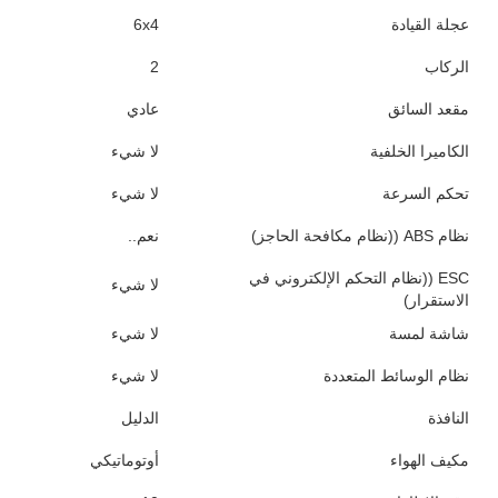
القيادة
اليسار
قوة حصان
371
معيار الانبعاثات
اليورو 2
الاسم التجاري
سينوتروك
مكان المنشأ
الصين
منطقة الإنتاج
شاندونغ
القطاع
شاحنة ثقيلة
قطاع السوق
النقل المعدني
ماركة المحرك
(ويخاي)
نوع الوقود
الديزل
سعة المحرك
> 8L
أسطوانات
6