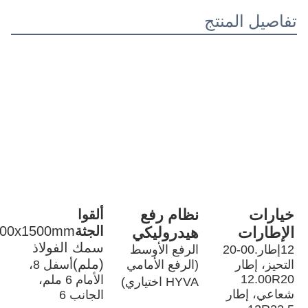
مقعد السائق
عادي
الكاميرا الخلفية
لا شيء
تحكم السرعة
لا شيء
نظام ABS ((نظام مكافحة الحاجز)
نعم..
ESC ((نظام التحكم الإلكتروني في
لا شيء
الاستقرار)
شاشة لمسة
لا شيء
نظام الوسائط المتعددة
لا شيء
النافذة
الدليل
مكيف الهواء
أوتوماتيكي
رقم الإطارات
10
التثبيت في الموقع، الدعم 
خدمة ما بعد البيع
الدعم عبر الإنترنت