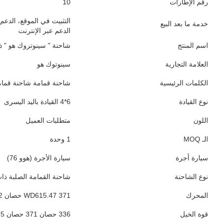
العلامة التجارية لصندوق العدادات
سريع
نوع ناقل الحركة
الدليل
رقم التحول إلى الأمام
10
رقم التحول العكسي
2
أقصى عزم الدوران ((Nm)
≥2500Nm
أبعاد خزان الشحن
5300×2500×1600
طول خزان الشحن
5.3-6.2M
الوزن الإجمالي للسيارة
15-20T
السعة (حمل)
21 - 30T
سعة خزان الوقود
300-400 لتر
عجلة القيادة
6x4
الركاب
2