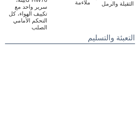
خيارات 
نظام رفع 
ألقوا 
الجثة
الإطارات
هيدروليكي
سمك الفولاذ 
12إطار.00-20 
الرفع الأوسط 
(ملم)
التحيز، إطار 
(الرفع الأمامي 
أسفل 8، 
12.00R20 
الأمام 6 ملم، 
HYVA اختياري)
شعاعي، إطار 
الجانب 6
12R22.5 و 
315/80R22.5 
بدون أنابيب.