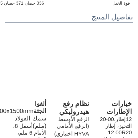
الركاب
2
مقعد السائق
عادي
الكاميرا الخلفية
لا شيء
تحكم السرعة
لا شيء
نظام ABS ((نظام مكافحة الحاجز)
نعم..
ESC ((نظام التحكم الإلكتروني في
لا شيء
الاستقرار)
شاشة لمسة
لا شيء
نظام الوسائط المتعددة
لا شيء
النافذة
الدليل
مكيف الهواء
أوتوماتيكي
رقم الإطارات
10
التثبيت في الموقع، الدعم 
خدمة ما بعد البيع