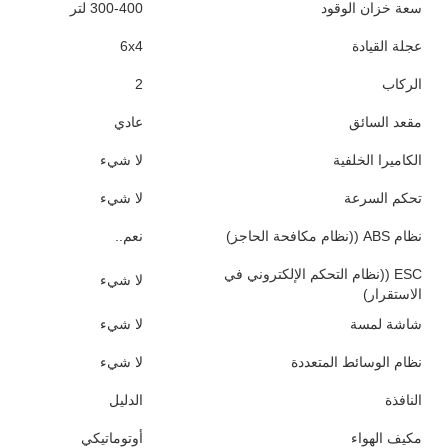
القيادة
اليسار
قوة حصان
371
معيار الانبعاثات
اليورو 2
الاسم التجاري
سينوتروك
مكان المنشأ
الصين
منطقة الإنتاج
شاندونغ
القطاع
شاحنة ثقيلة
قطاع السوق
النقل المعدني
ماركة المحرك
(ويخاي)
نوع الوقود
الديزل
سعة المحرك
> 8L