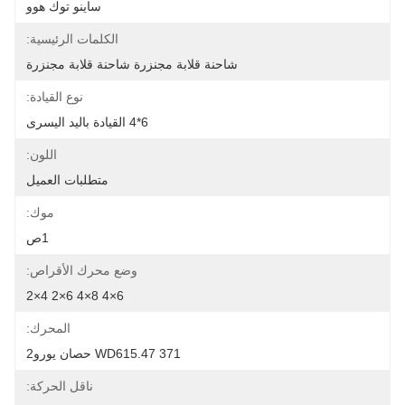
ساينو توك هوو
الكلمات الرئيسية:
شاحنة قلابة مجنزرة شاحنة قلابة مجنزرة
نوع القيادة:
6*4 القيادة باليد اليسرى
اللون:
متطلبات العميل
موك:
1ص
وضع محرك الأقراص:
6×4 8×4 6×2 4×2
المحرك:
WD615.47 371 حصان يورو2
ناقل الحركة: