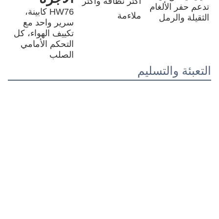
خيارات 
نظام رفع 
ألقوا 
الجثة
الإطارات
هيدروليكي
سمك الفولاذ 
12إطار.00-20 
الرفع الأوسط 
(ملم)
التحيز، إطار 
(الرفع الأمامي 
أسفل 8، 
12.00R20 
الأمام 6 ملم، 
HYVA اختياري)
شعاعي، إطار 
الجانب 6
12R22.5 و 
315/80R22.5 
بدون أنابيب.