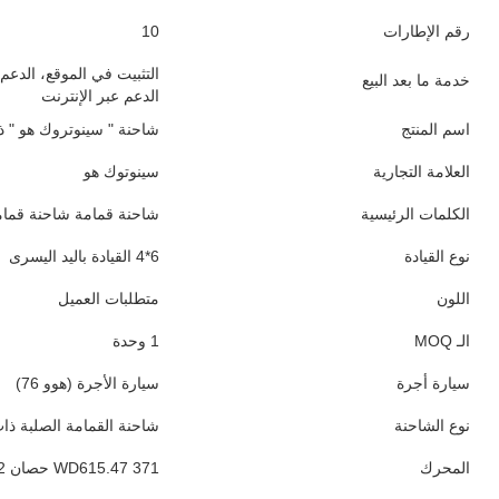
أسطوانات
6
العلامة التجارية لصندوق العدادات
سريع
نوع ناقل الحركة
الدليل
رقم التحول إلى الأمام
10
رقم التحول العكسي
2
أقصى عزم الدوران ((Nm)
≥2500Nm
أبعاد خزان الشحن
5300×2500×1600
طول خزان الشحن
5.3-6.2M
الوزن الإجمالي للسيارة
15-20T
السعة (حمل)
21 - 30T
سعة خزان الوقود
300-400 لتر
عجلة القيادة
6x4