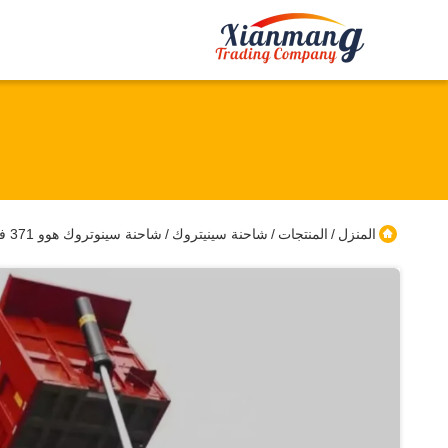
المنزل
المنتجات
شاحنة سينيتروك
شاحنة سينوتروك هوو 371 فاست كاميرون شاحنة 6 * 4 يسار القيادة 351 450 حصان
/
/
/