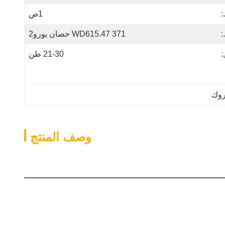
1ص
:
WD615.47 371 حصان يورو2
:
21-30 طن
وصف المنتج