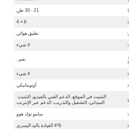
:
21 - 30 طن
:
6 × 4
:
تعليق هوائي
:
لا شيء
ESC (نظام التحكم الإلكتروني 
نعم..
:
:
لا شيء
:
أوتوماتيكي
التثبيت في الموقع، الدعم الفني بالفيديو، التثبيت 
:
الميداني، التشغيل والتدريب، الدعم عبر الإنترنت
:
ساينو توك هوو
:
6*4 القيادة باليد اليسرى