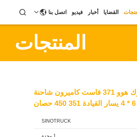
نتجات
القضايا
أخبار
فيديو
اتصل بنا
المنتجات
شاحنة سينوتروك هوو 371 فاست كاميرون شاحنة
6 * 4 يسار القيادة 351 450 حصان
SINOTRUCK
1 وحدة