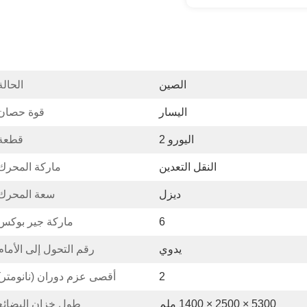
الصين
الحالة
اليسار
قوة حصان:
اليورو 2
قطعة:
النقل التعدين
ماركة المحرك
ديزل
سعة المحرك
6
ماركة جير بوكس
يدوي
رقم التحول إلى الأمام
2
أقصى عزم دوران (نانومتر)
5300 × 2500 × 1400 ملم
طول خزان البضائع