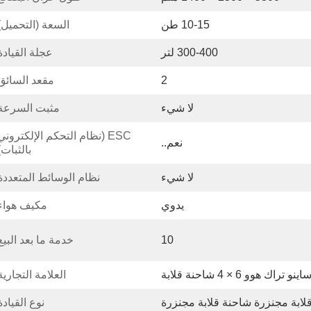
10-15 طن
السعة (التحميل)
300-400 لتر
عجلة القيادة
2
مقعد السائق
لا شيء
مثبت السرعة
نعم..
بالثبات)
لا شيء
نظام الوسائط المتعددة
يدوي
مكيف هواء
10
خدمة ما بعد البيع
اينو تراك هوو 6 × 4 شاحنة قلابة
العلامة التجارية
لابة مجنزرة شاحنة قلابة مجنزرة
نوع القيادة