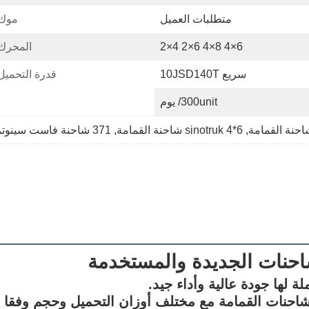
متطلبات العميل
موك:
6×4 8×4 6×2 4×2
المحرك
سريع 10JSD140T
قدرة التحميل
300unit/ يوم
, 
6*4 sinotruk شاحنة القمامة
, 
371 شاحنة فاست سينوتروك
لشاحنات الجديدة والمستخدمة
لها جودة عالية وأداء جيد.
 شاحنات القمامة مع مختلف أوزان التحميل وحجم وفقا