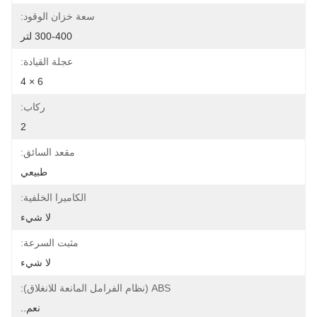
سعة خزان الوقود:
300-400 لتر
عجلة القيادة:
6 × 4
ركاب:
2
مقعد السائق:
طبيعي
الكاميرا الخلفية:
لا شيء
مثبت السرعة:
لا شيء
ABS (نظام الفرامل المانعة للانغلاق):
نعم..