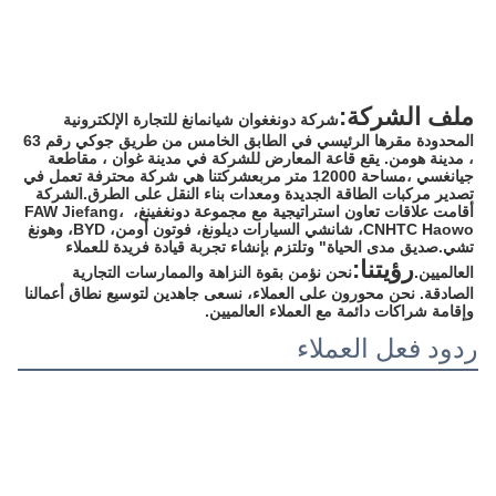
ملف الشركة:
شركة دونغغوان شيانمانغ للتجارة الإلكترونية 
المحدودة مقرها الرئيسي في الطابق الخامس من طريق جوكي رقم 63 
، مدينة هومن. يقع قاعة المعارض للشركة في مدينة غوان ، مقاطعة 
جيانغسي ،مساحة 12000 متر مربعشركتنا هي شركة محترفة تعمل في 
تصدير مركبات الطاقة الجديدة ومعدات بناء النقل على الطرق.الشركة 
أقامت علاقات تعاون استراتيجية مع مجموعة دونغفينغ، FAW Jiefang، 
CNHTC Haowo، شانشي السيارات ديلونغ، فوتون أومن، BYD، وهونغ 
تشي.صديق مدى الحياة" وتلتزم بإنشاء تجربة قيادة فريدة للعملاء 
رؤيتنا:
العالميين.
نحن نؤمن بقوة النزاهة والممارسات التجارية 
الصادقة. نحن محورون على العملاء، نسعى جاهدين لتوسيع نطاق أعمالنا 
وإقامة شراكات دائمة مع العملاء العالميين.
ردود فعل العملاء