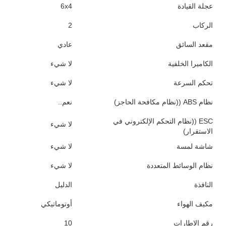
عجلة القيادة
6x4
الركاب
2
مقعد السائق
عادي
الكاميرا الخلفية
لا شيء
تحكم السرعة
لا شيء
نظام ABS ((نظام مكافحة الحاجز)
نعم..
ESC ((نظام التحكم الإلكتروني في
لا شيء
الاستقرار)
شاشة لمسة
لا شيء
نظام الوسائط المتعددة
لا شيء
النافذة
الدليل
مكيف الهواء
أوتوماتيكي
رقم الإطارات
10