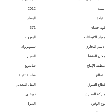
السنة
2012
القيادة
اليسار
قوة حصان
371
معيار الانبعاثات
اليورو 2
الاسم التجاري
سينوتروك
مكان المنشأ
الصين
منطقة الإنتاج
شاندونغ
القطاع
شاحنة ثقيلة
قطاع السوق
النقل المعدني
ماركة المحرك
(ويخاي)
نوع الوقود
الديزل