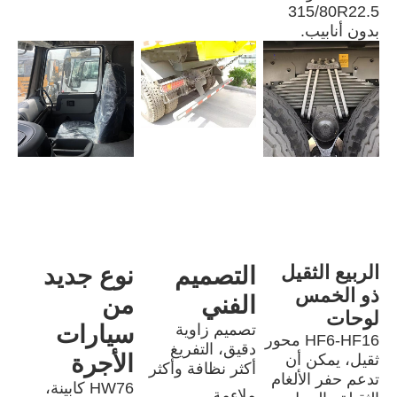
315/80R22.5 
بدون أنابيب.
الربيع الثقيل 
التصميم 
نوع جديد 
ذو الخمس 
الفني
من 
لوحات
تصميم زاوية 
سيارات 
HF6-HF16 محور 
دقيق، التفريغ 
الأجرة
ثقيل، يمكن أن 
أكثر نظافة وأكثر 
تدعم حفر الألغام 
HW76 كابينة، 
ملاءمة