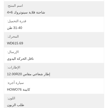
اسم المنتج:
شاحنة قلابة سينوتروك 6×4
قدرة التحميل:
31-40 طن
المحرك:
WD615.69
الإرسال:
ناقل الحركة اليدوي
الإطارات:
إطار شعاعي مقاس 12.00R20
سيارة أجرة:
كابينة HOWO76
اللون:
طلب الزبون