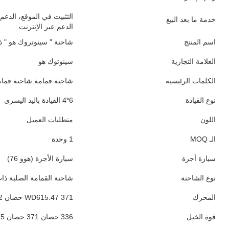
التثبيت في الموقع، الدعم 
خدمة ما بعد البيع
الدعم عبر الإنترنت
اسم المنتج
شاحنة " سينوتروك هو " ذات 6
العلامة التجارية
سينوتوك هو
الكلمات الرئيسية
شاحنة قمامة شاحنة قمام
نوع القيادة
6*4 القيادة باليد اليسرى
اللون
متطلبات العميل
الـ MOQ
1 وحدة
سيارة أجرة
سيارة الأجرة (هوو 76)
نوع الشاحنة
شاحنة القمامة الصلبة ذات
المحرك
WD615.47 371 حصان EURO2
قوة الخيل
336 حصان 371 حصان 375 حصان 420 حصان