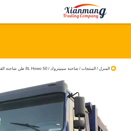
المنزل
المنتجات
شاحنة سينيتروك
8L Howo 50 طن شاحنة القمامة لتركيب حقل التعدين
/
/
/