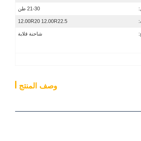
:
21-30 طن
:
12.00R20 12.00R22.5
:
شاحنة قلابة
وصف المنتج