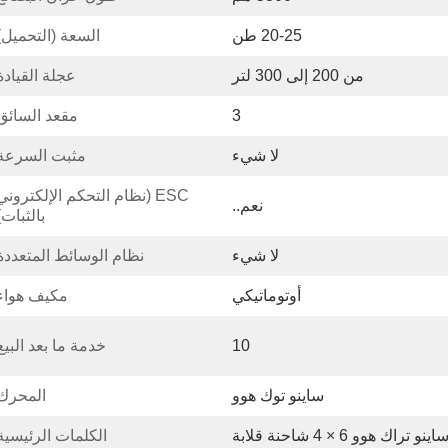
20-25 طن
السعة (التحميل)
من 200 إلى 300 لتر
عجلة القيادة
3
مقعد السائق
لا شيء
مثبت السرعة
نعم..
بالثبات)
لا شيء
نظام الوسائط المتعددة
أوتوماتيكي
مكيف هواء
10
خدمة ما بعد البيع
ساينو توك هوو
المحرك
اينو تراك هوو 6 × 4 شاحنة قلابة
الكلمات الرئيسية