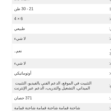
:
21 - 30 طن
:
6 × 4
:
طبيعي
:
لا شيء
ESC (نظام التحكم الإلكتروني 
نعم..
:
:
لا شيء
:
أوتوماتيكي
التثبيت في الموقع، الدعم الفني بالفيديو، التثبيت 
:
الميداني، التشغيل والتدريب، الدعم عبر الإنترنت
:
371 حصان
:
شاحنة قمامة شاحنة قمامة شاحنة قمامة