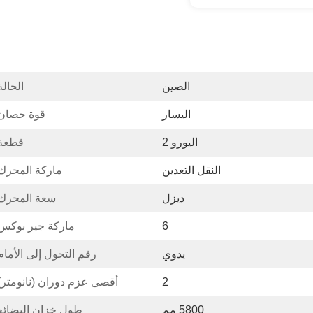
الصين
الحالة
اليسار
قوة حصان:
اليورو 2
قطعة:
النقل التعدين
ماركة المحرك
ديزل
سعة المحرك
6
ماركة جير بوكس
يدوي
رقم التحول إلى الأمام
2
أقصى عزم دوران (نانومتر)
5800 مم
طول خزان البضائع