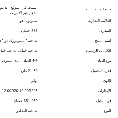
التثبيت في الموقع، الدعم 
خدمة ما بعد البيع
الدعم عبر الإنترنت
العلامة التجارية
سينوتوك هو
المحرك
371 حصان
اسم المنتج
شاحنة " سينوتروك هو " ذات 6
الكلمات الرئيسية
شاحنة قمامة شاحنة قمام
نوع القيادة
6*4 القيادة باليد اليسرى
قدرة التحميل
21-30 طن
اللون
بولي
الإطارات
12.00R20 12.00R225
قوة الخيل
351-450 حصان
النوع
شاحنة التخلص