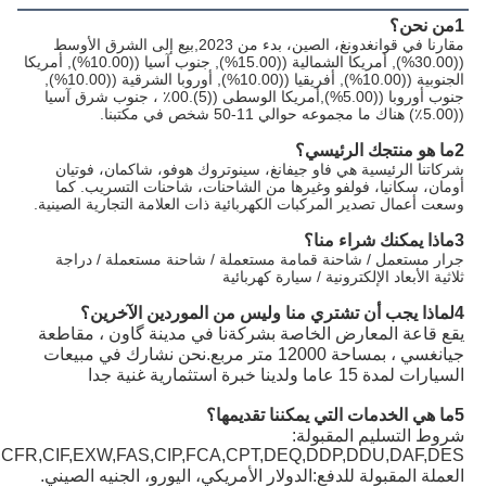
1من نحن؟
مقارنا في قوانغدونغ، الصين، بدء من 2023,بيع إلى الشرق الأوسط 
((30.00%), أمريكا الشمالية ((15.00%), جنوب آسيا ((10.00%), أمريكا 
الجنوبية ((10.00%), أفريقيا ((10.00%), أوروبا الشرقية ((10.00%), 
جنوب أوروبا ((5.00%),أمريكا الوسطى ((5).00٪ ، جنوب شرق آسيا 
((5.00٪) هناك ما مجموعه حوالي 11-50 شخص في مكتبنا.
2ما هو منتجك الرئيسي؟
شركاتنا الرئيسية هي فاو جيفانغ، سينوتروك هوفو، شاكمان، فوتيان 
أومان، سكانيا، فولفو وغيرها من الشاحنات، شاحنات التسريب. كما 
وسعت أعمال تصدير المركبات الكهربائية ذات العلامة التجارية الصينية.
3ماذا يمكنك شراء منا؟
جرار مستعمل / شاحنة قمامة مستعملة / شاحنة مستعملة / دراجة 
ثلاثية الأبعاد الإلكترونية / سيارة كهربائية
4لماذا يجب أن تشتري منا وليس من الموردين الآخرين؟
يقع قاعة المعارض الخاصة بشركةنا في مدينة گاون ، مقاطعة 
جيانغسي ، بمساحة 12000 متر مربع.نحن نشارك في مبيعات 
السيارات لمدة 15 عاما ولدينا خبرة استثمارية غنية جدا
5ما هي الخدمات التي يمكننا تقديمها؟
شروط التسليم المقبولة: 
,CFR,CIF,EXW,FAS,CIP,FCA,CPT,DEQ,DDP,DDU,DAF,DES
العملة المقبولة للدفع:الدولار الأمريكي، اليورو، الجنيه الصيني.