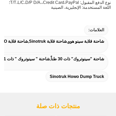
نوع الدفع المقبول: T/T،L/C،D/P D/A،،Credit Card،PayPal؛
اللغة المستخدمة: الإنجليزية، الصينية
العلامات:
شاحنة قلابة سينو هوو,شاحنة قلابة Sinotruk,شاحنة قلابة Sinotruk HOWO
شاحنة "سينوتروك" ذات 30 طناً,شاحنة " سينوتروك " ذات 371 حصان,شاحنة سينوتروك 6X4
Sinotruk Howo Dump Truck
منتجات ذات صلة