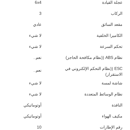
عجلة القيادة
6x4
الركاب
3
مقعد السائق
عادي
الكاميرا الخلفية
لا شيء
تحكم السرعة
لا شيء
نظام ABS ((نظام مكافحة الحاجز)
نعم..
ESC ((نظام التحكم الإلكتروني في
نعم..
الاستقرار)
شاشة لمسة
لا شيء
نظام الوسائط المتعددة
لا شيء
النافذة
أوتوماتيكي
مكيف الهواء
أوتوماتيكي
رقم الإطارات
10