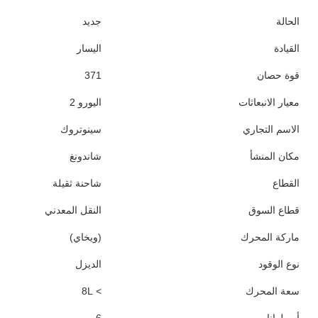
الحالة
جديد
القيادة
اليسار
قوة حصان
371
معيار الانبعاثات
اليورو 2
الاسم التجاري
سينوتروك
مكان المنشأ
شاندونغ
القطاع
شاحنة ثقيلة
قطاع السوق
النقل المعدني
ماركة المحرك
(ويخاي)
نوع الوقود
الديزل
سعة المحرك
> 8L