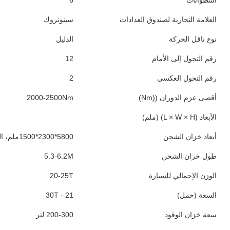
أسطوانات
6
العلامة التجارية لصندوق العدادات
سينوتروك
نوع ناقل الحركة
الدليل
رقم التحول إلى الأمام
12
رقم التحول العكسي
2
أقصى عزم الدوران ((Nm)
2000-2500Nm
الأبعاد (L × W × H) (ملم)
أبعاد خزان الشحن
5800*2300*1500ملم، الحجم 20م3، الجزء السفلي 8ملم، الجانبي 6ملم
طول خزان الشحن
5.3-6.2M
الوزن الإجمالي للسيارة
20-25T
السعة (حمل)
21 - 30T
سعة خزان الوقود
200-300 لتر