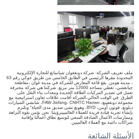
ملف تعريف الشركة: شركة دونغغوان شيانمانغ للتجارة الإلكترونية 
المحدودة مقرها الرئيسي في الطابق الخامس من طريق جوكي رقم 63 
، مدينة هومن. يقع قاعة المعارض للشركة في مدينة غوان ،مقاطعة 
جيانغشي، تغطي مساحة 12000 متر مربع. شركتنا هي شركة محترفة 
تعمل في تصدير المركبات الطاقة الجديدة ومعدات بناء النقل على 
الطرق. في الوقت الحالي،الشركة أقامت علاقات تعاون استراتيجية مع 
مجموعة دونغفينغ، FAW Jiefang، CNHTC Haowo، شانشي السيارات 
ديلونغ، فوتون أومن، BYD، وهونغ تشي.صديق مدى الحياة" وتلتزم 
بإنشاء تجربة قيادة فريدة للعملاء العالميينرؤيتنا: نحن نؤمن بقوة النزاهة 
وممارسات الأعمال الصادقة.السعي لتوسيع نطاق أعمالنا وإقامة 
شراكات دائمة مع العملاء العالميين.
الأسئلة الشائعة