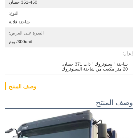
351-450 حصان
النوع:
شاحنة قلابة
القدرة على العرض:
300unit/ يوم
إبراز:
شاحنة " سينوتروك " ذات 371 حصان
, 
20 متر مكعب من شاحنة السينوتروك
وصف المنتج
وصف المنتج