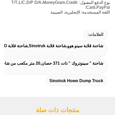
نوع الدفع المقبول: T/T،L/C،D/P D/A،MoneyGram،Credit 
Card،PayPal؛
اللغة المستخدمة: الإنجليزية، الصينية
العلامات:
شاحنة قلابة سينو هوو,شاحنة قلابة Sinotruk,شاحنة قلابة Sinotruk HOWO
شاحنة " سينوتروك " ذات 371 حصان,20 متر مكعب من شاحنة السينوتروك
Sinotruk Howo Dump Truck
منتجات ذات صلة