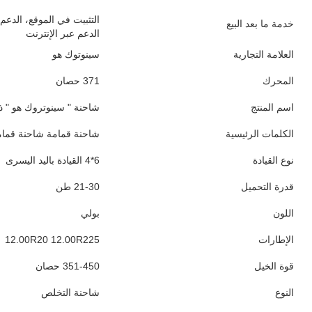
التثبيت في الموقع، الدعم 
خدمة ما بعد البيع
الدعم عبر الإنترنت
العلامة التجارية
سينوتوك هو
المحرك
371 حصان
اسم المنتج
شاحنة " سينوتروك هو " ذات 6
الكلمات الرئيسية
شاحنة قمامة شاحنة قمام
نوع القيادة
6*4 القيادة باليد اليسرى
قدرة التحميل
21-30 طن
اللون
بولي
الإطارات
12.00R20 12.00R225
قوة الخيل
351-450 حصان
النوع
شاحنة التخلص