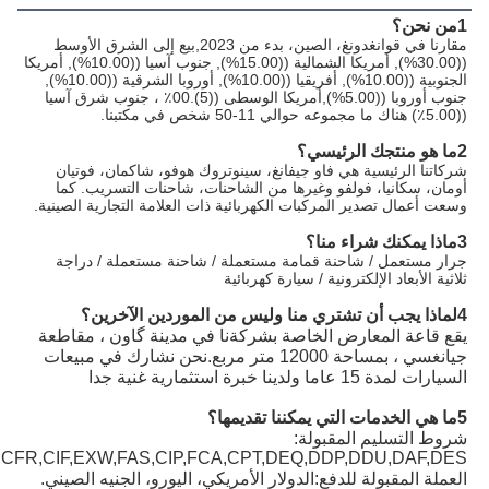
1من نحن؟
مقارنا في قوانغدونغ، الصين، بدء من 2023,بيع إلى الشرق الأوسط 
((30.00%), أمريكا الشمالية ((15.00%), جنوب آسيا ((10.00%), أمريكا 
الجنوبية ((10.00%), أفريقيا ((10.00%), أوروبا الشرقية ((10.00%), 
جنوب أوروبا ((5.00%),أمريكا الوسطى ((5).00٪ ، جنوب شرق آسيا 
((5.00٪) هناك ما مجموعه حوالي 11-50 شخص في مكتبنا.
2ما هو منتجك الرئيسي؟
شركاتنا الرئيسية هي فاو جيفانغ، سينوتروك هوفو، شاكمان، فوتيان 
أومان، سكانيا، فولفو وغيرها من الشاحنات، شاحنات التسريب. كما 
وسعت أعمال تصدير المركبات الكهربائية ذات العلامة التجارية الصينية.
3ماذا يمكنك شراء منا؟
جرار مستعمل / شاحنة قمامة مستعملة / شاحنة مستعملة / دراجة 
ثلاثية الأبعاد الإلكترونية / سيارة كهربائية
4لماذا يجب أن تشتري منا وليس من الموردين الآخرين؟
يقع قاعة المعارض الخاصة بشركةنا في مدينة گاون ، مقاطعة 
جيانغسي ، بمساحة 12000 متر مربع.نحن نشارك في مبيعات 
السيارات لمدة 15 عاما ولدينا خبرة استثمارية غنية جدا
5ما هي الخدمات التي يمكننا تقديمها؟
شروط التسليم المقبولة: 
,CFR,CIF,EXW,FAS,CIP,FCA,CPT,DEQ,DDP,DDU,DAF,DES
العملة المقبولة للدفع:الدولار الأمريكي، اليورو، الجنيه الصيني.