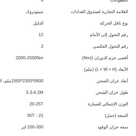
أسطوانات
6
العلامة التجارية لصندوق العدادات
سينوتروك
نوع ناقل الحركة
الدليل
رقم التحول إلى الأمام
12
رقم التحول العكسي
2
أقصى عزم الدوران ((Nm)
2000-2500Nm
الأبعاد (L × W × H) (ملم)
أبعاد خزان الشحن
5800*2300*1500ملم، الحجم 20م3، الجزء السفلي 8ملم، الجانبي 6ملم
طول خزان الشحن
5.3-6.2M
الوزن الإجمالي للسيارة
20-25T
السعة (حمل)
21 - 30T
سعة خزان الوقود
200-300 لتر