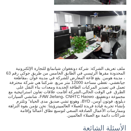
ملف تعريف الشركة: شركة دونغغوان شيانمانغ للتجارة الإلكترونية 
المحدودة مقرها الرئيسي في الطابق الخامس من طريق جوكي رقم 63 
، مدينة هومن. يقع قاعة المعارض للشركة في مدينة غوان ،مقاطعة 
جيانغشي، تغطي مساحة 12000 متر مربع. شركتنا هي شركة محترفة 
تعمل في تصدير المركبات الطاقة الجديدة ومعدات بناء النقل على 
الطرق. في الوقت الحالي،الشركة أقامت علاقات تعاون استراتيجية مع 
مجموعة دونغفينغ، FAW Jiefang، CNHTC Haowo، شانشي السيارات 
ديلونغ، فوتون أومن، BYD، وهونغ تشي.صديق مدى الحياة" وتلتزم 
بإنشاء تجربة قيادة فريدة للعملاء العالميينرؤيتنا: نحن نؤمن بقوة النزاهة 
وممارسات الأعمال الصادقة.السعي لتوسيع نطاق أعمالنا وإقامة 
شراكات دائمة مع العملاء العالميين.
الأسئلة الشائعة