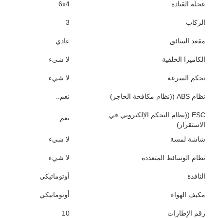
عجلة القيادة
6x4
الركاب
3
مقعد السائق
عادي
الكاميرا الخلفية
لا شيء
تحكم السرعة
لا شيء
نظام ABS ((نظام مكافحة الحاجز)
نعم..
ESC ((نظام التحكم الإلكتروني في
نعم..
الاستقرار)
شاشة لمسة
لا شيء
نظام الوسائط المتعددة
لا شيء
النافذة
أوتوماتيكي
مكيف الهواء
أوتوماتيكي
رقم الإطارات
10