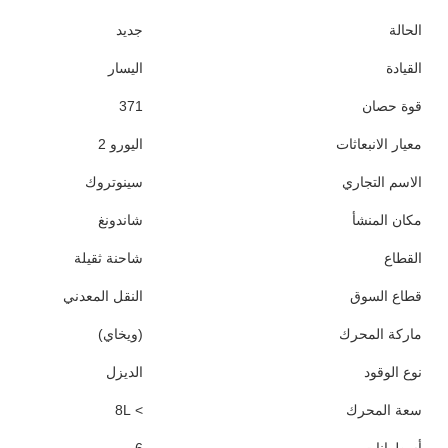
الحالة
جديد
القيادة
اليسار
قوة حصان
371
معيار الانبعاثات
اليورو 2
الاسم التجاري
سينوتروك
مكان المنشأ
شاندونغ
القطاع
شاحنة ثقيلة
قطاع السوق
النقل المعدني
ماركة المحرك
(ويخاي)
نوع الوقود
الديزل
سعة المحرك
> 8L