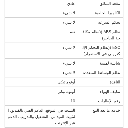
مقعد السائق
عادي
الكاميرا الخلفية
لا شيء
تحكم السرعة
لا شيء
نظام ABS ((نظام مكاف
نعم..
حة الحاجز)
ESC ((نظام التحكم الإل
لا شيء
كتروني في الاستقرار)
شاشة لمسة
لا شيء
نظام الوسائط المتعددة
لا شيء
النافذة
أوتوماتيكي
مكيف الهواء
أوتوماتيكي
رقم الإطارات
10
خدمة ما بعد البيع
التثبيت في الموقع، الدعم الفني بالفيديو، ا
لتثبيت الميداني، التشغيل والتدريب، الدعم
عبر الإنترنت