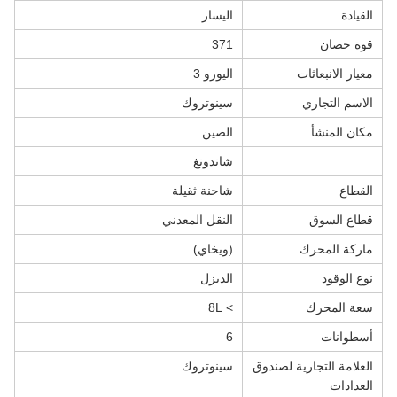
القيادة
اليسار
قوة حصان
371
معيار الانبعاثات
اليورو 3
الاسم التجاري
سينوتروك
مكان المنشأ
الصين
شاندونغ
القطاع
شاحنة ثقيلة
قطاع السوق
النقل المعدني
ماركة المحرك
(ويخاي)
نوع الوقود
الديزل
سعة المحرك
> 8L
أسطوانات
6
العلامة التجارية لصندوق
سينوتروك
العدادات