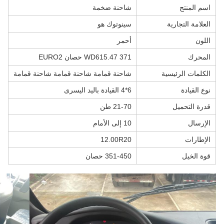
اسم المنتج
شاحنة ضخمة
العلامة التجارية
سينوتوك هو
اللون
أحمر
المحرك
WD615.47 371 حصان EURO2
الكلمات الرئيسية
شاحنة قمامة شاحنة قمامة شاحنة قمامة
نوع القيادة
6*4 القيادة باليد اليسرى
قدرة التحميل
21-70 طن
الإرسال
10 إلى الأمام
الإطارات
12.00R20
قوة الخيل
351-450 حصان