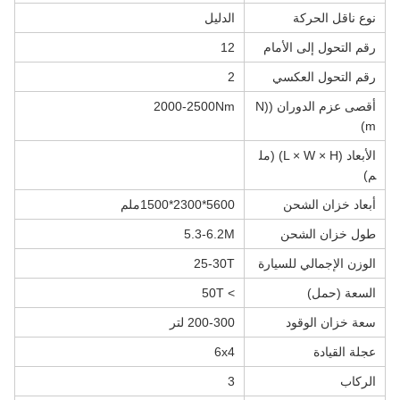
نوع ناقل الحركة
الدليل
رقم التحول إلى الأمام
12
رقم التحول العكسي
2
أقصى عزم الدوران ((N
2000-2500Nm
m)
الأبعاد (L × W × H) (مل
م)
أبعاد خزان الشحن
5600*2300*1500ملم
طول خزان الشحن
5.3-6.2M
الوزن الإجمالي للسيارة
25-30T
السعة (حمل)
> 50T
سعة خزان الوقود
200-300 لتر
عجلة القيادة
6x4
الركاب
3