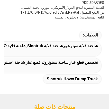
P,DDU,DAF,DES
العملة المقبولة للدفع:الدولار الأمريكي، اليورو، الجنيه الصيني.
نوع الدفع المقبول: T/T،L/C،D/P D/A،،Credit Card،PayPal؛
اللغة المستخدمة: الإنجليزية، الصينية
العلامات:
شاحنة قلابة سينو هوو,شاحنة قلابة Sinotruk,شاحنة قلابة Sinotruk HOWO
تخصيص قطع غيار شاحنة سينوتروك,قطع غيار شاحنة "سينوتروك" 
Sinotruk Howo Dump Truck
منتجات ذات صلة