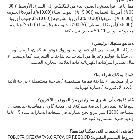
مقارنا في قوانغدونغ، الصين، بدء من 2023,بيع إلى الشرق الأوسط ((30.
00%), أمريكا الشمالية ((15.00%), جنوب آسيا ((10.00%), أمريكا الجنوبية 
((10.00%), أفريقيا ((10.00%), أوروبا الشرقية ((10.00%), جنوب أوروبا 
((5.00%),أمريكا الوسطى ((5).00٪ ، جنوب شرق آسيا ((5.00٪) هناك ما 
مجموعه حوالي 11-50 شخص في مكتبنا.
2ما هو منتجك الرئيسي؟
شركاتنا الرئيسية هي فاو جيفانغ، سينوتروك هوفو، شاكمان، فوتيان أوما
ن، سكانيا، فولفو وغيرها من الشاحنات، شاحنات التسريب. كما وسعت أع
مال تصدير المركبات الكهربائية ذات العلامة التجارية الصينية.
3ماذا يمكنك شراء منا؟
جرار مستعمل / شاحنة قمامة مستعملة / شاحنة مستعملة / دراجة ثلاثية 
الأبعاد الإلكترونية / سيارة كهربائية
4لماذا يجب أن تشتري منا وليس من الموردين الآخرين؟
يقع قاعة المعارض الخاصة بشركةنا في مدينة گاون ، مقاطعة جيانغسي ، 
بمساحة 12000 متر مربع.نحن نشارك في مبيعات السيارات لمدة 15 عاما 
ولدينا خبرة استثمارية غنية جدا
5ما هي الخدمات التي يمكننا تقديمها؟
شروط التسليم المقبولة: FOB,CFR,CIF,EXW,FAS,CIP,FCA,CPT,DEQ,DD