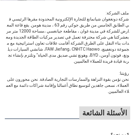
ملف الشركة:
شركة دونغغوان شيانمانغ للتجارة الإلكترونية المحدودة مقرها الرئيسي ف
ي الطابق الخامس من طريق جوكي رقم 63 ، مدينة هومن. يقع قاعة المع
ارض للشركة في مدينة غوان ، مقاطعة جيانغسي ،مساحة 12000 متر مر
بعشركتنا هي شركة محترفة تعمل في تصدير مركبات الطاقة الجديدة ومع
دات بناء النقل على الطرق.الشركة أقامت علاقات تعاون استراتيجية مع م
جموعة دونغفينغ، FAW Jiefang، CNHTC Haowo، شانشي السيارات ديل
ونغ، فوتون أومن، BYD، وهونغ تشي.صديق مدى الحياة" وتلتزم بإنشاء تج
ربة قيادة فريدة للعملاء العالميين.
رؤيتنا:
نحن نؤمن بقوة النزاهة والممارسات التجارية الصادقة. نحن محورون على 
العملاء، نسعى جاهدين لتوسيع نطاق أعمالنا وإقامة شراكات دائمة مع العم
لاء العالميين.
الأسئلة الشائعة
1من نحن؟