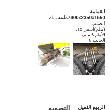
القمامة 
1550ملم
x
2350
x
7600
سمك 
الصلب 
(ملم)
أسفل 10، 
الأمام 6 ملم، 
الجانب 8
الربيع الثقيل 
التصميم 