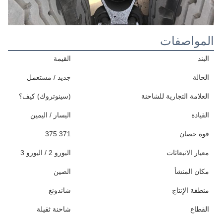
المواصفات
البند
القيمة
الحالة
جديد / مستعمل
العلامة التجارية للشاحنة
(سينوتروك) كيف؟
القيادة
اليسار / اليمين
قوة حصان
371 375
معيار الانبعاثات
اليورو 2 / اليورو 3
مكان المنشأ
الصين
منطقة الإنتاج
شاندونغ
القطاع
شاحنة ثقيلة