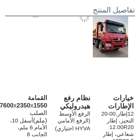
تفاصيل المنتج
خيارات 
نظام رفع 
القمامة 
1550ملم
x
2350
x
7600
الإطارات
هيدروليكي
الصلب 
12إطار.00-20 
الرفع الأوسط 
(ملم)
التحيز، إطار 
(الرفع الأمامي 
أسفل 10، 
12.00R20 
الأمام 6 ملم، 
HYVA اختياري)
شعاعي، إطار 
الجانب 8