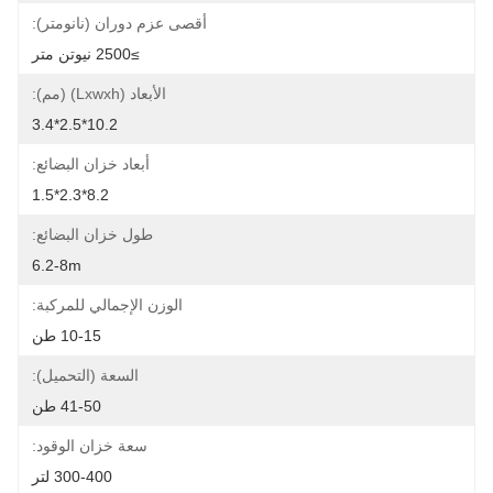
أقصى عزم دوران (نانومتر):
≥2500 نيوتن متر
الأبعاد (lxwxh) (مم):
10.2*2.5*3.4
أبعاد خزان البضائع:
8.2*2.3*1.5
طول خزان البضائع:
6.2-8m
الوزن الإجمالي للمركبة:
10-15 طن
السعة (التحميل):
41-50 طن
سعة خزان الوقود:
300-400 لتر