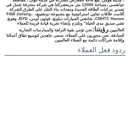
، مدينة هومن. يقع قاعة المعارض للشركة في مدينة غوان ، مقاطعة 
جيانغسي ،مساحة 12000 متر مربعشركتنا هي شركة محترفة تعمل في 
تصدير مركبات الطاقة الجديدة ومعدات بناء النقل على الطرق.الشركة 
أقامت علاقات تعاون استراتيجية مع مجموعة دونغفينغ، FAW Jiefang، 
CNHTC Haowo، شانشي السيارات ديلونغ، فوتون أومن، BYD، وهونغ 
تشي.صديق مدى الحياة" وتلتزم بإنشاء تجربة قيادة فريدة للعملاء 
رؤيتنا:
العالميين.
نحن نؤمن بقوة النزاهة والممارسات التجارية 
الصادقة. نحن محورون على العملاء، نسعى جاهدين لتوسيع نطاق أعمالنا 
وإقامة شراكات دائمة مع العملاء العالميين.
ردود فعل العملاء