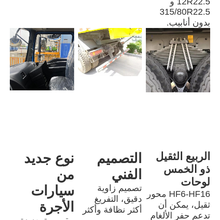
12R22.5 و 
315/80R22.5 
بدون أنابيب.
الربيع الثقيل 
التصميم 
نوع جديد 
ذو الخمس 
الفني
من 
لوحات
تصميم زاوية 
سيارات 
HF6-HF16 محور 
دقيق، التفريغ 
الأجرة
ثقيل، يمكن أن 
أكثر نظافة وأكثر 
تدعم حفر الألغام 