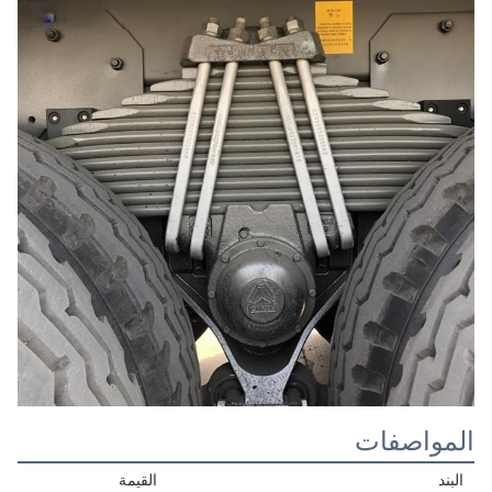
المواصفات
البند
القيمة