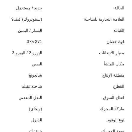
الحالة
جديد / مستعمل
العلامة التجارية للشاحنة
(سينوتروك) كيف؟
القيادة
اليسار / اليمين
قوة حصان
371 375
معيار الانبعاثات
اليورو 2 / اليورو 3
مكان المنشأ
الصين
منطقة الإنتاج
شاندونغ
القطاع
شاحنة ثقيلة
قطاع السوق
النقل المعدني
ماركة المحرك
(ويخاي)
نوع الوقود
الديزل
سعة المحرك
10.5 لتر