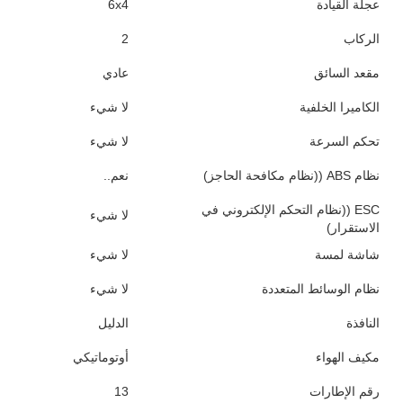
عجلة القيادة
6x4
الركاب
2
مقعد السائق
عادي
الكاميرا الخلفية
لا شيء
تحكم السرعة
لا شيء
نظام ABS ((نظام مكافحة الحاجز)
نعم..
ESC ((نظام التحكم الإلكتروني في
لا شيء
الاستقرار)
شاشة لمسة
لا شيء
نظام الوسائط المتعددة
لا شيء
النافذة
الدليل
مكيف الهواء
أوتوماتيكي
رقم الإطارات
13