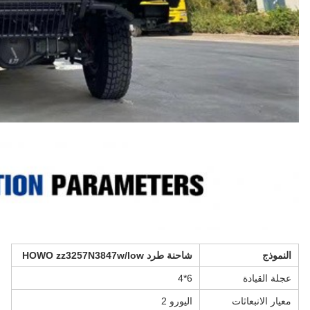
النموذج
شاحنة طرد HOWO zz3257N3847w/low
عجلة القيادة
6*4
معيار الانبعاثات
اليورو 2