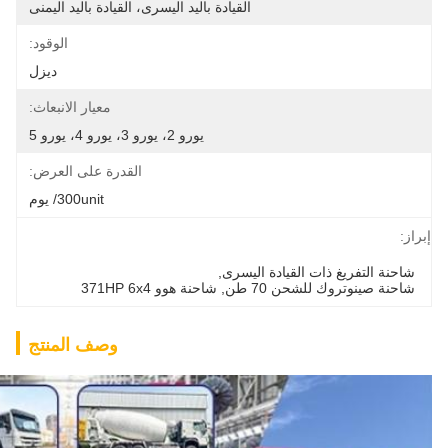
القيادة باليد اليسرى، القيادة باليد اليمنى
الوقود:
ديزل
معيار الانبعاث:
يورو 2، يورو 3، يورو 4، يورو 5
القدرة على العرض:
300unit/ يوم
إبراز:
شاحنة التفريغ ذات القيادة اليسرى
, 
شاحنة صينوتروك للشحن 70 طن
, 
شاحنة هوو 371HP 6x4
وصف المنتج