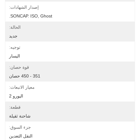
إصدار الشهادات:
SONCAP. ISO, Ghost.
الحالة:
جديد
توجيه:
اليسار
قوة حصان:
351 - 450 حصان
معيار الانبعاث:
اليورو 2
قطعة:
شاحنة ثقيلة
جزء السوق:
النقل التعدين