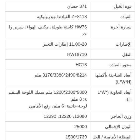
قوة الخيل
371 حصان
القيادة
ZF8118 القيادة الهيدروليكية
سيارة أجرة
HW76 كابينة طويلة، مكيف الهواء، سرير وا
حد
الإطارات
11.00-20 إطارات التحيز
النقل
HW19710
محور القيادة
HC16
أبعاد الشاحنة بأكملها
8214*2496*3170/3386 ملم
(L*W*H)
أبعاد الحاوية (L*W*
5800*2300*1200 ملم سمك اللوحة السفلي
H)
ة: 8 ملم
لوحة جانبية: 6 ملم، رفع الأمامي
وزن الحاجز
12080، 12220، 12290
الوزن الإجمالي
25000
المظلة الأمامية / الخل
1500/1739