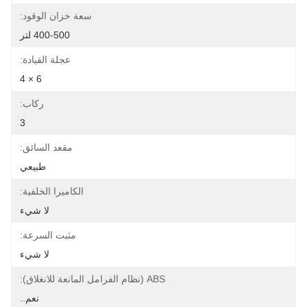
سعة خزان الوقود:
400-500 لتر
عجلة القيادة:
6 × 4
ركاب:
3
مقعد السائق:
طبيعي
الكاميرا الخلفية:
لا شيء
مثبت السرعة:
لا شيء
ABS (نظام الفرامل المانعة للانغلاق):
نعم..