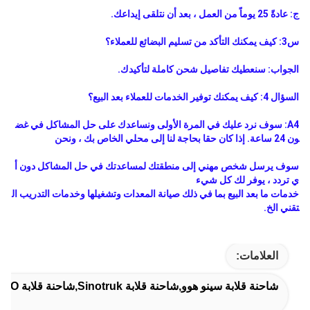
ج: عادةً 25 يوماً من العمل ، بعد أن نتلقى إيداعك.
س3: كيف يمكنك التأكد من تسليم البضائع للعملاء؟
الجواب: سنعطيك تفاصيل شحن كاملة لتأكيدك.
السؤال 4: كيف يمكنك توفير الخدمات للعملاء بعد البيع؟
A4: سوف نرد عليك في المرة الأولى ونساعدك على حل المشاكل في غض
ون 24 ساعة. إذا كان حقا بحاجة لنا إلى محلي الخاص بك ، ونحن
سوف يرسل شخص مهني إلى منطقتك لمساعدتك في حل المشاكل دون أ
ي تردد ، يوفر لك كل شيء
خدمات ما بعد البيع بما في ذلك صيانة المعدات وتشغيلها وخدمات التدريب ال
تقني الخ.
العلامات:
شاحنة قلابة سينو هوو,شاحنة قلابة Sinotruk,شاحنة قلابة Sinotruk HOWO