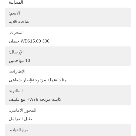
الميدانية
الاسم:
شاحنة قلابة
المحرك:
WD615.69 336 حصان
الإرسال:
10 مهاجمين
الإطارات:
مثلث/عملة مزدوجة/إطار شعاعي
الطائرة:
كابينة مريحة HW76 مع تكييف
المحور الأمامي:
طبل الفرامل
نوع القيادة: