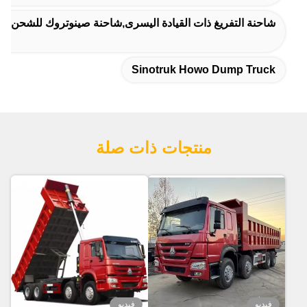
شاحنة التفريغ ذات القيادة اليسرى,شاحنة صينوتروك للشحن 70 طن,شاحنة هوو 371HP 6x4
Sinotruk Howo Dump Truck
منتجات ذات صلة
فيديو
فيديو