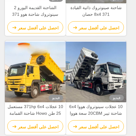
شاحنة صينوتروك ذاتية القيادة
الشاحنة القديمة اليورو 2
8x4 371 حصان
سينوتروك شاحنة هوو 371
شاحنة 8 طن
احصل على أفضل سعر
احصل على أفضل سعر
فيديو
فيديو
10 عجلات سينوتروك هووا 6x4
10 عجلات 371hp 6x4 مستعمل
شاحنة تيبر 20CBM سعة هووا
25 طن Howo شاحنة القمامة
شاحنة قمامة LHD Drive
مع طول خزان البضائع 5.3-
6.2M
احصل على أفضل سعر
احصل على أفضل سعر