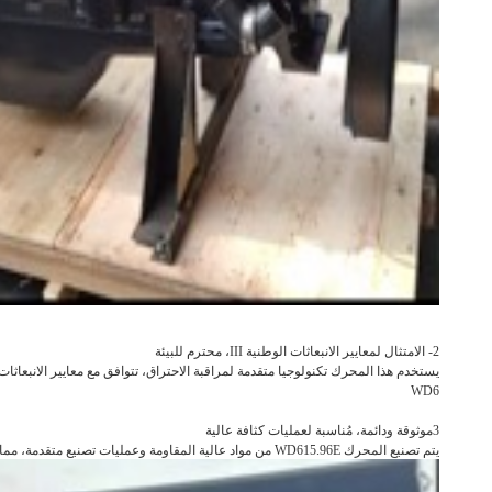
2- الامتثال لمعايير الانبعاثات الوطنية III، محترم للبيئة
WD6
3موثوقة ودائمة، مُناسبة لعمليات كثافة عالية
يتم تصنيع المحرك WD615.96E من مواد عالية المقاومة وعمليات تصنيع متقدمة، مما يضمن موثوقيته في بيئات العمل عالية الكثافة.تصميمها الصلب يقلل من احتمال الفشل ويمدد مدة الحياة، يوفر ضماناً للعمل على المدى الطويل للمستخدمين.