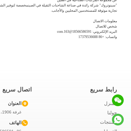
عن مجموعة المركبات الصناعية في الصين
"سينوتروك" شركة رائدة في صناعة الشاحنات الثقيلة في الصينمخصصة لتوفير الشاحن
تجارية موثوقة للمستخدمين المحليين والأجانب.
معلومات الاتصال
شخص للاتصال
البريد الإلكتروني: 18566586591@163.com
واتساب: +86 17379536688
رابط سريع
اتصال سريع
المنزل
العنوان
غرفة 1906، مبنى جينتشينغ، مدينة تشانغبينغ، دونغغغوان، الصين
حولنا
المنتجات
الهاتف