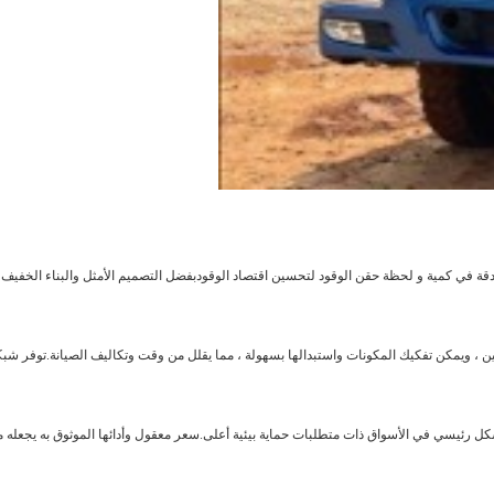
اجات الفعلية للمستخدمين ، ويمكن تفكيك المكونات واستبدالها بسهولة ، مما يقلل من وقت وتكاليف الصيانة
 متوافق مع المعايير الوطنية الثالثة للانبعاثات، يتم استهداف WD615.96E بشكل رئيسي في الأسواق ذات متطلبات حماية بيئية أعلى.سعر