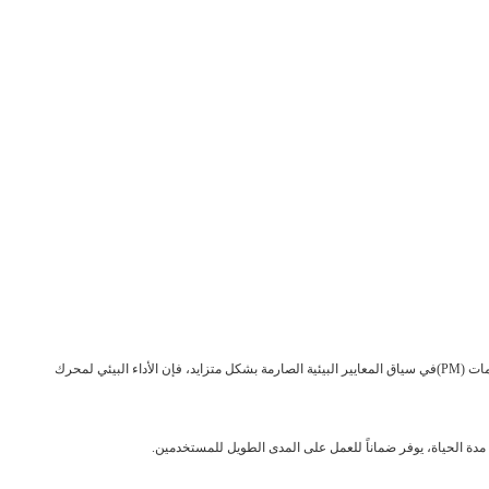
يستخدم هذا المحرك تكنولوجيا متقدمة لمراقبة الاحتراق، تتوافق مع معايير الانبعاثات الوطنية الثالثة (الوطنية الثالثة)الحد الفعال من انبعاثات أكسيدات النيتروجين (NOx) والجسيمات (PM)في سياق المعايير البيئية الصارمة بشكل متزايد، فإن الأداء البيئي لمحرك