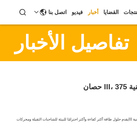
نتجات
القضايا
أخبار
فيديو
اتصل بنا
تفاصيل الأخبار
بكين، 16 ديسمبر 2024 - أعلنت شركة سينوتروك مؤخراً عن إطلاق المحرك المحسن WD615.96E.يمتلك قوة أقصاها 375 حصانًا وذات كفاءة بيئية تتوافق مع معايير الانبعاثات الوطنية IIIيقدم حلول طاقة أكثر كفاءة وأكثر احترامًا للبيئة للشاحنات الثقيلة ومحركات