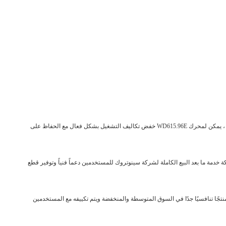
يتم تجهيز المحرك بنظام حقن الوقود المشترك للضغط العاليالذي يمكن أن يتحكم بدقة في كمية و لحظة حقن الوقود لتحسين اقتصاد الوقودبفضل التصميم الأمثل والبناء الخفيف ، يمكن لمحرك WD615.96E خفض تكاليف التشغيل بشكل فعال مع الحفاظ على
.توفر شبكة خدمة ما بعد البيع الكاملة لشركة سينوتروك للمستخدمين دعماً فنياً وتوفير قطع
 معقول وأدائها الموثوق به يجعله منتجًا تنافسيًا جدًا في السوق المتوسطة والمنخفضة ويتم تكييفه مع المستخدمين