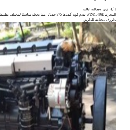
1أداء قوي وفعالية عالية
المحرك WD615.96E يقدم قوة أقصاها 375 حصانًا، 
ظروف مختلفة للطريق.