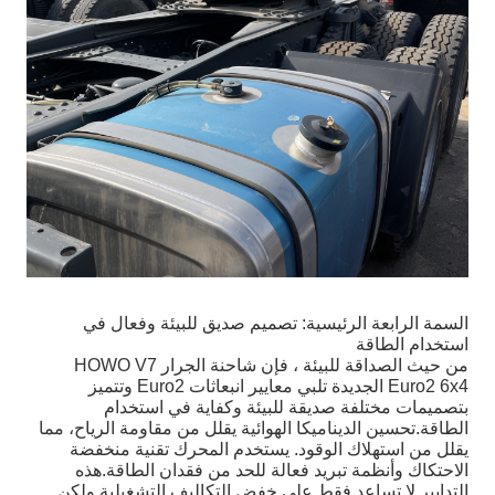
السمة الرابعة الرئيسية: تصميم صديق للبيئة وفعال في
استخدام الطاقة
من حيث الصداقة للبيئة ، فإن شاحنة الجرار HOWO V7
Euro2 6x4 الجديدة تلبي معايير انبعاثات Euro2 وتتميز
بتصميمات مختلفة صديقة للبيئة وكفاية في استخدام
الطاقة.تحسين الديناميكا الهوائية يقلل من مقاومة الرياح، مما
يقلل من استهلاك الوقود. يستخدم المحرك تقنية منخفضة
الاحتكاك وأنظمة تبريد فعالة للحد من فقدان الطاقة.هذه
التدابير لا تساعد فقط على خفض التكاليف التشغيلية ولكن