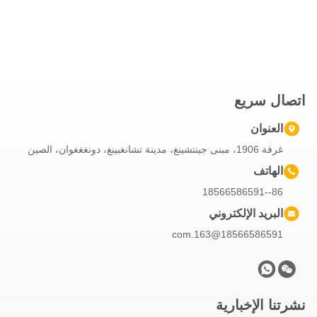
اتصال سريع
العنوان
غرفة 1906، مبنى جينتشينغ، مدينة تشانغبينغ، دونغغغوان، الصين
الهاتف
86--18566586591
البريد الإلكتروني
18566586591@163.com
نشرتنا الإخبارية