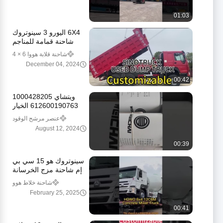
01:03
6X4 اليورو 3 سينوتروك
شاحنة قمامة للمناجم
حلول نقل
شاحنة قلابة هووا 6 × 4
December 04, 2024
00:42
ويتشاي 1000428205
612600190763 الخيار
الأفضل لشاحناتك الثقيلة
عنصر مرشح الوقود
August 12, 2024
00:39
سينوتروك هو 15 سي بي
إم شاحنة مزج الخرسانة
ذاتية التحميل 6 × 4 مع
شاحنة خلاط هوو
محرك ويخاي
February 25, 2025
00:41