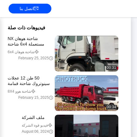
اتصل بنا
فيديوهات ذات صلة
شاحنة هوهان NX
مستعملة 6x4 شاحنة
قمامة ثقيلة Sinotruk
شاحنة هوهان 6x4
Howo 6 * 4 10 عجلة 20
February 25, 2025
30 40 طن شاحنات
التعدين
00:31
50 طن 12 عجلات
سينوتروك شاحنة قمامة
مستعملة هووو 371 375
شاحنة هوو 8X4
420 حصان شاحنة تيبر
February 15, 2025
8X4 الأحمر
00:34
ملف الشركة
فيديو قوة الشركة
August 06, 2024