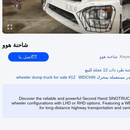
شاحنة هوو
Keywo
شاحنة هوو
اتصل بنا
#
12 wheeler dump truck for sale
Discover the reliable and powerful Second Hand SINOTRUCK
wheeler configurations with LHD or RHD options. Featuring a WE
for long-distance highway transportation and vari